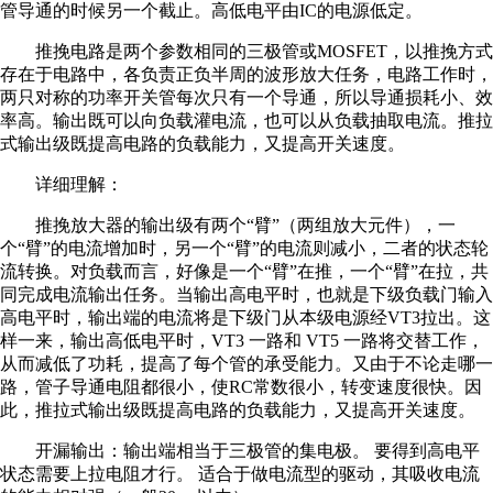
管导通的时候另一个截止。高低电平由IC的电源低定。
推挽电路是两个参数相同的三极管或MOSFET，以推挽方式
存在于电路中，各负责正负半周的波形放大任务，电路工作时，
两只对称的功率开关管每次只有一个导通，所以导通损耗小、效
率高。输出既可以向负载灌电流，也可以从负载抽取电流。推拉
式输出级既提高电路的负载能力，又提高开关速度。
详细理解：
推挽放大器的输出级有两个“臂”（两组放大元件），一
个“臂”的电流增加时，另一个“臂”的电流则减小，二者的状态轮
流转换。对负载而言，好像是一个“臂”在推，一个“臂”在拉，共
同完成电流输出任务。当输出高电平时，也就是下级负载门输入
高电平时，输出端的电流将是下级门从本级电源经VT3拉出。这
样一来，输出高低电平时，VT3 一路和 VT5 一路将交替工作，
从而减低了功耗，提高了每个管的承受能力。又由于不论走哪一
路，管子导通电阻都很小，使RC常数很小，转变速度很快。因
此，推拉式输出级既提高电路的负载能力，又提高开关速度。
开漏输出：输出端相当于三极管的集电极。 要得到高电平
状态需要上拉电阻才行。 适合于做电流型的驱动，其吸收电流