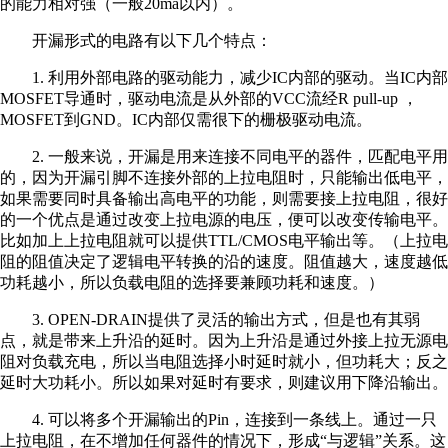
的能力相对强（一般20ma以内）。
开漏形式的电路有以下几个特点：
1. 利用外部电路的驱动能力，减少IC内部的驱动。当IC内部
MOSFET导通时，驱动电流是从外部的VCC流经R pull-up ，
MOSFET到GND。IC内部仅需很下的栅极驱动电流。
2. 一般来说，开漏是用来连接不同电平的器件，匹配电平用
的，因为开漏引脚不连接外部的上拉电阻时，只能输出低电平，
如果需要同时具备输出高电平的功能，则需要接上拉电阻，很好
的一个优点是通过改变上拉电源的电压，便可以改变传输电平。
比如加上上拉电阻就可以提供TTL/CMOS电平输出等。（上拉电
阻的阻值决定了逻辑电平转换的沿的速度。阻值越大，速度越低
功耗越小，所以负载电阻的选择要兼顾功耗和速度。）
3. OPEN-DRAIN提供了灵活的输出方式，但是也有其弱
点，就是带来上升沿的延时。因为上升沿是通过外接上拉无源电
阻对负载充电，所以当电阻选择小时延时就小，但功耗大；反之
延时大功耗小。所以如果对延时有要求，则建议用下降沿输出。
4. 可以将多个开漏输出的Pin，连接到一条线上。通过一只
上拉电阻，在不增加任何器件的情况下，形成“与逻辑”关系。这