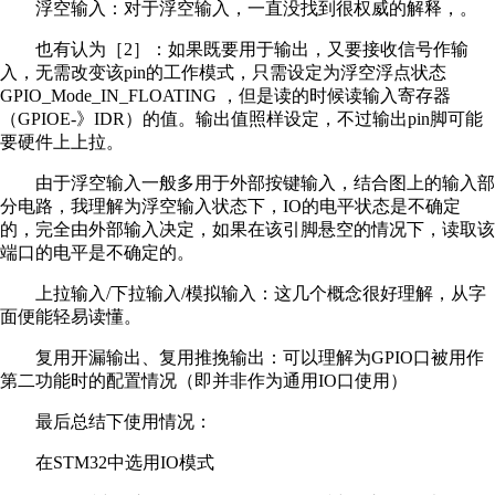
浮空输入：对于浮空输入，一直没找到很权威的解释，。
也有认为［2］：如果既要用于输出，又要接收信号作输
入，无需改变该pin的工作模式，只需设定为浮空浮点状态
GPIO_Mode_IN_FLOATING ，但是读的时候读输入寄存器
（GPIOE-》IDR）的值。输出值照样设定，不过输出pin脚可能
要硬件上上拉。
由于浮空输入一般多用于外部按键输入，结合图上的输入部
分电路，我理解为浮空输入状态下，IO的电平状态是不确定
的，完全由外部输入决定，如果在该引脚悬空的情况下，读取该
端口的电平是不确定的。
上拉输入/下拉输入/模拟输入：这几个概念很好理解，从字
面便能轻易读懂。
复用开漏输出、复用推挽输出：可以理解为GPIO口被用作
第二功能时的配置情况（即并非作为通用IO口使用）
最后总结下使用情况：
在STM32中选用IO模式