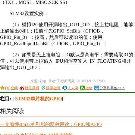
（TX1，MOSI，MISO.SCK.SS）
STM32设置实例：
（1）模拟I2C使用开漏输出_OUT_OD，接上拉电阻，能够
正确输出0和1；读值时先GPIO_SetBits（GPIOB，
GPIO_Pin_0）；拉高，然后可以读IO的值；使用
GPIO_ReadInputDataBit（GPIOB，GPIO_Pin_0）；
（2）如果是无上拉电阻，IO默认是高电平；需要读取IO的
值，可以使用带上拉输入_IPU和浮空输入_IN_FLOATING和开
漏输出_OUT_OD；
来源:未知 作者:工程师周亮 2018/11/9 16:32:00
QQ空间
新浪微博
腾讯微博
人人网
微信
分享到其他>>：
栏目: [
STM32单片机的GPIO
]
相关阅读
一文看懂stm32的引脚的两种用途：GPIO和AFIO