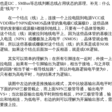
也是I2C，SMBus等总线判断总线占用状态的原理。补充：什么
是“线与”？：
在一个结点（线）上，连接一个上拉电阻到电源VCC或
VDD和n个NPN或NMOS晶体管的集电极C或漏极D，这些晶体
管的发射极E或源极S都接到地线上，只要有一个晶体管饱和，
这个结点（线）就被拉到地线电平上。因为这些晶体管的基极注
入电流（NPN）或栅极加上高电平（NMOS），晶体管就会饱
和，所以这些基极或栅极对这个结点（线）的关系是或非NOR
逻辑。如果这个结点后面加一个反相器，就是或OR逻辑。
其实可以简单的理解为：在所有引脚连在一起时，外接一上
拉电阻，如果有一个引脚输出为逻辑0，相当于接地，与之并联
的回路“相当于被一根导线短路”，所以外电路逻辑电平便为0，
只有都为高电平时，与的结果才为逻辑1。
该图中左边的便是推挽输出模式，其中比较器输出高电平时
下面的PNP三极管截止，而上面NPN三极管导通，输出电平
VS+；当比较器输出低电平时则恰恰相反，PNP三极管导通，输
出和地相连，为低电平。右边的则可以理解为开漏输出形式，需
要接上拉。