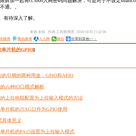
辉加一起将cc3000入网密码问题解决，可是对于不设定smartcon
不通。。
定。有待深入了解。
来源:未知 作者:工程师周亮 2018/10/30 15:42:00
浪微博
腾讯微博
人人网
微信
分享到其他>>：
2单片机的GPIO
]
32的引脚的两种用途：GPIO和AFIO
机的八种IO口模式解析
片机的上拉电阻配置为上拉输入模式的方法
2单片机的JTAG口作为GPIO使用
模式具体意义
2单片机的PA15设置为上拉输入模式