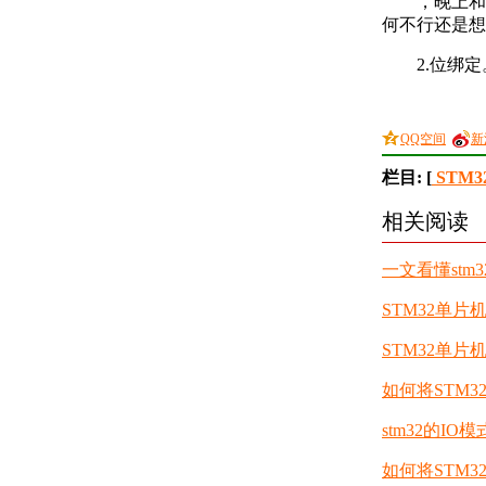
，晚上和陈
何不行还是想
2.位绑
QQ空间
新
栏目: [
STM3
相关阅读
一文看懂stm
STM32单片
STM32单
如何将STM3
stm32的IO
如何将STM3