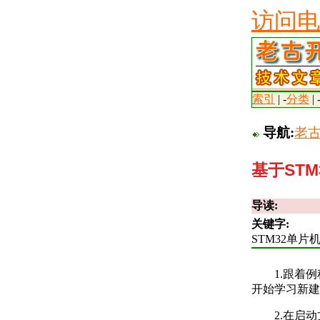
访问电
索引
| -
分类
| 
导航:
老
基于ST
导读:
关键字:
STM32单片机
1.跟着
开始学习新建工
2.在启