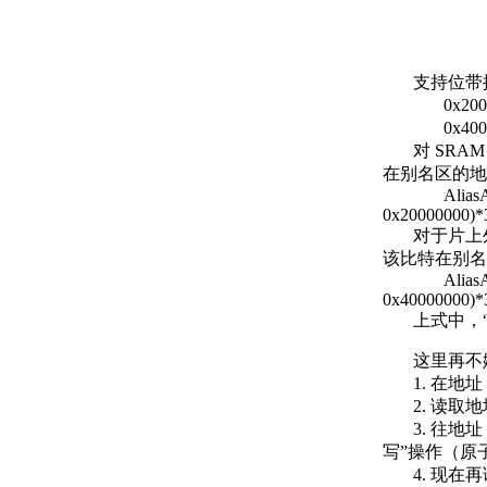
支持位带操
0x2000_0
0x4000_0
对 SRAM 
在别名区的地
AliasAddr=0
0x20000000)*
对于片上外设
该比特在别名
AliasAddr=0
0x40000000)*
上式中，“*4
这里再不嫌
1. 在地址 0x
2. 读取地址0
3. 往地址 0
写”操作（原子
4. 现在再读取