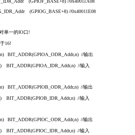
OF_IDR_Addr (GPIOF_BASE+8) //0x40011A08
OG_IDR_Addr (GPIOG_BASE+8) //0x40011E08
只对单一的IO口!
于16!
ut(n) BIT_ADDR(GPIOA_ODR_Addr,n) //输出
n(n) BIT_ADDR(GPIOA_IDR_Addr,n) //输入
ut(n) BIT_ADDR(GPIOB_ODR_Addr,n) //输出
n(n) BIT_ADDR(GPIOB_IDR_Addr,n) //输入
ut(n) BIT_ADDR(GPIOC_ODR_Addr,n) //输出
n(n) BIT_ADDR(GPIOC_IDR_Addr,n) //输入