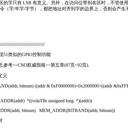
字只有 LSB 有意义。另外，在访问位带别名区时，不管使
令（字/半字/字节），都把地址对齐到字的边界上，否则会产生
///////////////////////////////////////
实现51类似的GPIO控制功能
,参考<<CM3权威指南>>第五章(87页~92页).
宏定义
AND(addr, bitnum) ((addr & 0xF0000000)+0x2000000+((addr &0xFF
DDR(addr) *((volaTIle unsigned long *)(addr))
_ADDR(addr, bitnum) MEM_ADDR(BITBAND(addr, bitnum))
射