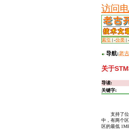
访问电
索引
| -
分类
| 
导航:
老
关于STM
导读:
关键字:
支持了位带操
中，有两个区
区的最低 1