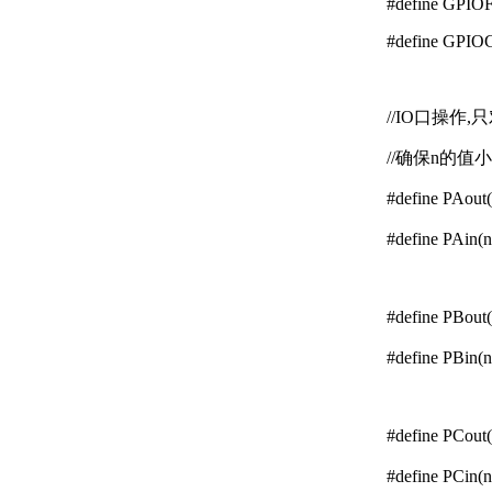
#define GPI
#define GPI
//IO口操作,
//确保n的值小
#define PAo
#define PAi
#define PBo
#define PBi
#define PCo
#define PCi