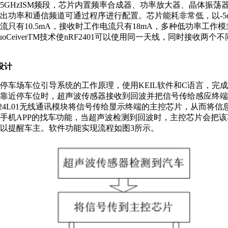
～2.5GHzISM频段，芯片内置频率合成器、功率放大器、晶体振荡
出功率和通信频道可通过程序进行配置。芯片能耗非常低，以-5
流只有10.5mA，接收时工作电流只有18mA，多种低功率工作
oCeiverTM技术使nRF2401可以使用同一天线，同时接收两个
设计
停车场车位引导系统的工作原理，使用KEIL软件和C语言，完
靠近停车位时，超声波传感器接收到回波并把信号传给感应终端
F24L01无线通讯模块将信号传给显示终端的主控芯片，从而将信
手机APP的找车功能，当超声波检测到回波时，主控芯片会把
以提醒车主。软件功能实现流程如图3所示。