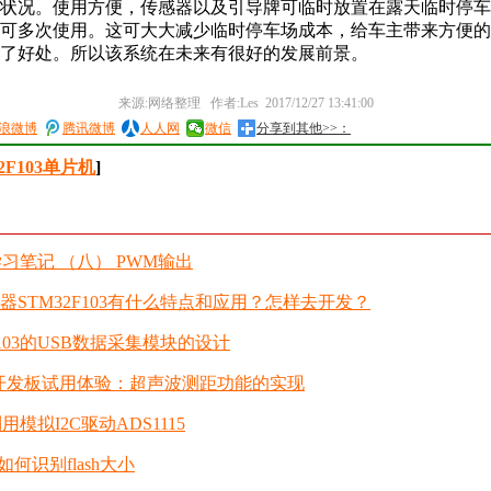
状况。使用方便，传感器以及引导牌可临时放置在露天临时停车
可多次使用。这可大大减少临时停车场成本，给车主带来方便的
了好处。所以该系统在未来有很好的发展前景。
来源:网络整理 作者:Les 2017/12/27 13:41:00
浪微博
腾讯微博
人人网
微信
分享到其他>>：
2F103单片机
]
3学习笔记 （八） PWM输出
器STM32F103有什么特点和应用？怎样去开发？
F103的USB数据采集模块的设计
03 开发板试用体验：超声波测距功能的实现
利用模拟I2C驱动ADS1115
et6如何识别flash大小