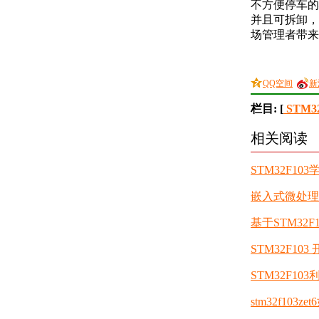
不方便停车的
并且可拆卸，
场管理者带来
QQ空间
新
栏目: [
STM3
相关阅读
STM32F10
嵌入式微处理
基于STM32
STM32F1
STM32F103
stm32f103z