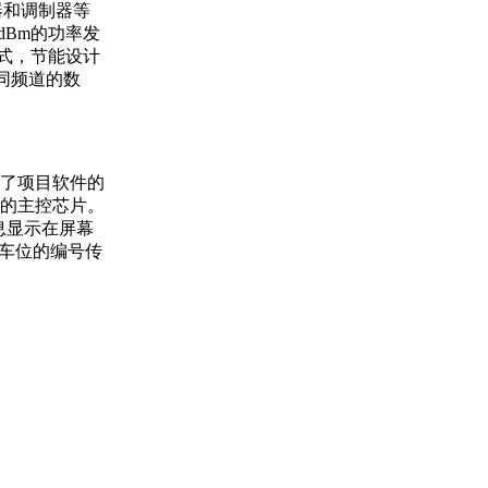
器和调制器等
dBm的功率发
模式，节能设计
不同频道的数
成了项目软件的
的主控芯片。
息显示在屏幕
该车位的编号传