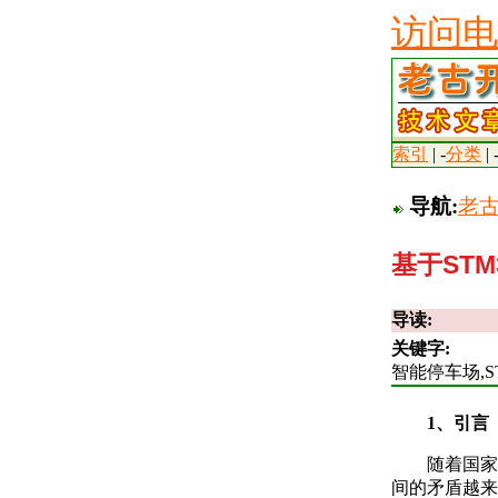
访问电
索引
| -
分类
| 
导航:
老
基于ST
导读:
关键字:
智能停车场,STM
1、引言
随着国家
间的矛盾越来