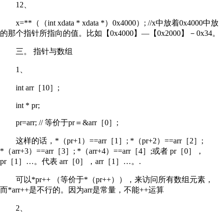
12、
x=**（（int xdata * xdata *）0x4000）; //x中放着0x4000中放
的那个指针所指向的值。比如【0x4000】—【0x2000】－0x34。
三。 指针与数组
1、
int arr［10］;
int * pr;
pr=arr; // 等价于pr＝&arr［0］;
这样的话，*（pr+1）==arr［1］; *（pr+2）==arr［2］;
*（arr+3）==arr［3］; *（arr+4）==arr［4］;或者 pr［0］，
pr［1］…。代表 arr［0］，arr［1］…。.
可以*pr++ （等价于*（pr++）），来访问所有数组元素，
而*arr++是不行的。因为arr是常量，不能++运算
2、