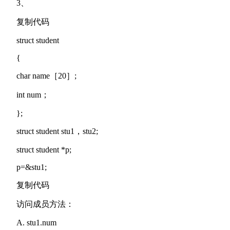
3、
复制代码
struct student
{
char name［20］;
int num；
};
struct student stu1，stu2;
struct student *p;
p=&stu1;
复制代码
访问成员方法：
A. stu1.num