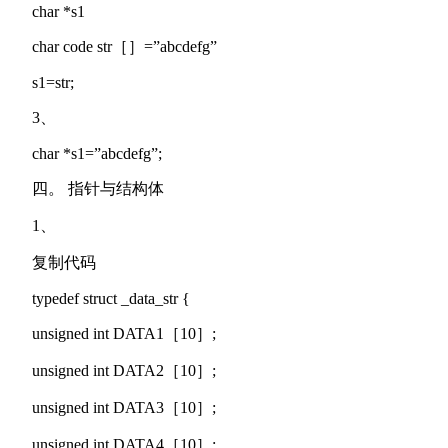
char *s1
char code str［］=”abcdefg”
s1=str;
3、
char *s1=”abcdefg”;
四。 指针与结构体
1、
复制代码
typedef struct _data_str {
unsigned int DATA1［10］;
unsigned int DATA2［10］;
unsigned int DATA3［10］;
unsigned int DATA4［10］;