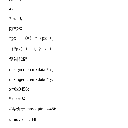
2、
*px=0;
py=px;
*px++ 《=》 *（px++）
（*px）++ 《=》 x++
复制代码
unsigned char xdata * x;
unsinged char xdata * y;
x=0x0456;
*x=0x34
//等价于 mov dptr，#456h
// mov a，#34h