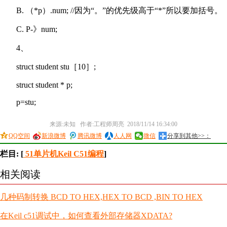
B. （*p）.num; //因为“。”的优先级高于“*”所以要加括号。
C. P-》num;
4、
struct student stu［10］;
struct student * p;
p=stu;
来源:未知 作者:工程师周亮 2018/11/14 16:34:00
QQ空间
新浪微博
腾讯微博
人人网
微信
分享到其他>>：
栏目: [
51单片机Keil C51编程
]
相关阅读
几种码制转换 BCD TO HEX,HEX TO BCD ,BIN TO HEX
在Keil c51调试中，如何查看外部存储器XDATA?