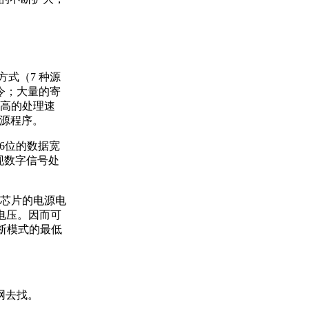
方式（7 种源
令；大量的寄
高的处理速
的源程序。
16位的数据宽
现数字信号处
低芯片的电源电
V电压。因而可
关断模式的最低
网去找。