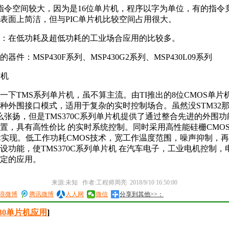
指令空间较大，因为是16位单片机，程序以字为单位，有的指令
表面上简洁，但与PIC单片机比较空间占用很大。
：在低功耗及超低功耗的工业场合应用的比较多。
器件：MSP430F系列、MSP430G2系列、MSP430L09系列
片机
一下TMS系列单片机，虽不算主流。由TI推出的8位CMOS单片
种外围接口模式，适用于复杂的实时控制场合。虽然没STM32
0那么张扬，但是TMS370C系列单片机提供了通过整合先进的外围
置，具有高性价比 的实时系统控制。同时采用高性能硅栅CMOS 
技术实现。低工作功耗CMOS技术，宽工作温度范围，噪声抑制，
设功能，使TMS370C系列单片机 在汽车电子，工业电机控制，
定的应用。
来源:未知 作者:工程师周亮 2018/9/10 16:50:00
浪微博
腾讯微博
人人网
微信
分享到其他>>：
430单片机应用
]