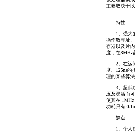
主要取决于以
特性
1、强大
操作数寻址、
存器以及片内
度，在8MH
2、在运
度、125n
理的某些算法
3、超低
压及灵活而可
使其在 1MH
功耗只有 0.1
缺点
1、个人