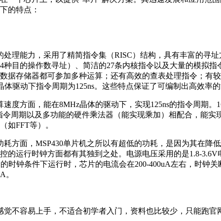
下的特点：
的处理能力，采用了精简指令集（RISC）结构，具有丰富的寻址
4种目的操作数寻址）、简洁的27条内核指令以及大量的模拟指
数据存储器都可参加多种运算；还有高效的查表处理指令；有较
z晶体驱动下指令周期为125ns。这些特点保证了可编制出高效率
算速度方面，能在8MHz晶体的驱动下，实现125ns的指令周期。
s的指令周期以及多功能的硬件乘法器（能实现乘加）相配合，能实
（如FFT等）。
功耗方面，MSP430单片机之所以有超低的功耗，是因为其在降
控的运行时钟方面都有其独到之处。电源电压采用的是1.8-3.6
z 的时钟条件下运行时，芯片的电流会在200-400uA左右，时钟
uA。
感觉不容易上手，不适合初学者入门，资料也比较少，只能跑官