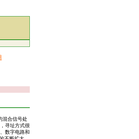
用
耗的混合信号处
，寻址方式很
、数字电路和
围的不断扩大，