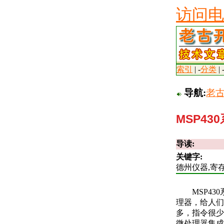
访问电
索引
| -
分类
| 
导航:
老
MSP4
导读:
关键字:
德州仪器,寄存
MSP4
理器，给人们
多，指令很少
微处理器集成