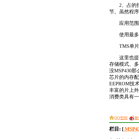
2、占的
节。虽然程序
应用范围
使用最多的
TMS单
这里也提
存储模式、多
没MSP43
芯片的内存配
EEPROM
丰富的片上外
消费类具有一
QQ空间
新
栏目: [
MSP