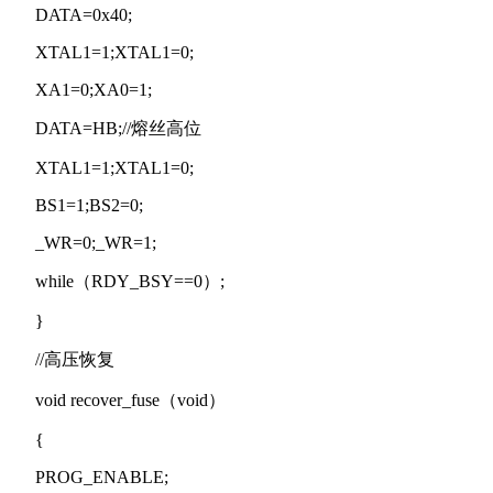
DATA=0x40;
XTAL1=1;XTAL1=0;
XA1=0;XA0=1;
DATA=HB;//熔丝高位
XTAL1=1;XTAL1=0;
BS1=1;BS2=0;
_WR=0;_WR=1;
while（RDY_BSY==0）;
}
//高压恢复
void recover_fuse（void）
{
PROG_ENABLE;