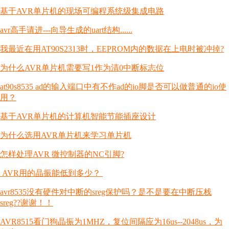
基于AVR单片机的现场可编程系统级集成电路
avr高手请进---向导生成的uart结构......
我最近在用AT90S2313时，EEPROM内的数据在上电时被冲掉?
为什么AVR单片机需要写1作为清0中断标志位
at90s8535 ad的输入端口中有不作ad的io脚是否可以做普通的io使
用？
基于AVR单片机的计算机智能节能插座设计
为什么选用AVR单片机来学习单片机
怎样处理AVR 微控制器的NC引脚?
AVR用的晶振能低到多少？
avr8535没有硬件对中断的sreg保护吗？是不是要在中断压栈
sreg??谢谢！！
AVR8515看门狗晶振为1MHZ，复位间隔应为16us--2048us，为