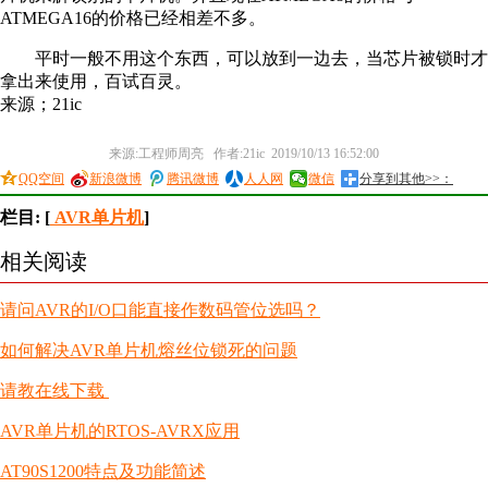
ATMEGA16的价格已经相差不多。
平时一般不用这个东西，可以放到一边去，当芯片被锁时才
拿出来使用，百试百灵。
来源；21ic
来源:工程师周亮 作者:21ic 2019/10/13 16:52:00
QQ空间
新浪微博
腾讯微博
人人网
微信
分享到其他>>：
栏目: [
AVR单片机
]
相关阅读
请问AVR的I/O口能直接作数码管位选吗？
如何解决AVR单片机熔丝位锁死的问题
请教在线下载
AVR单片机的RTOS-AVRX应用
AT90S1200特点及功能简述