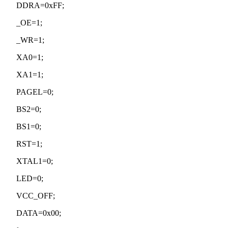
DDRA=0xFF;
_OE=1;
_WR=1;
XA0=1;
XA1=1;
PAGEL=0;
BS2=0;
BS1=0;
RST=1;
XTAL1=0;
LED=0;
VCC_OFF;
DATA=0x00;