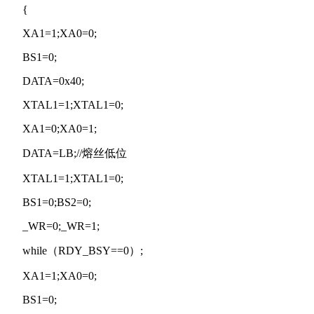
{
XA1=1;XA0=0;
BS1=0;
DATA=0x40;
XTAL1=1;XTAL1=0;
XA1=0;XA0=1;
DATA=LB;//熔丝低位
XTAL1=1;XTAL1=0;
BS1=0;BS2=0;
_WR=0;_WR=1;
while（RDY_BSY==0）;
XA1=1;XA0=0;
BS1=0;