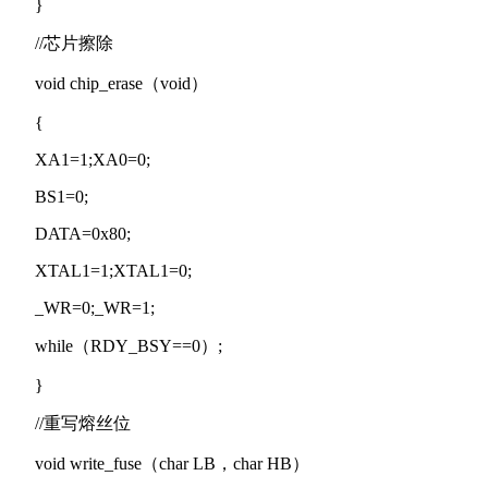
}
//芯片擦除
void chip_erase（void）
{
XA1=1;XA0=0;
BS1=0;
DATA=0x80;
XTAL1=1;XTAL1=0;
_WR=0;_WR=1;
while（RDY_BSY==0）;
}
//重写熔丝位
void write_fuse（char LB，char HB）