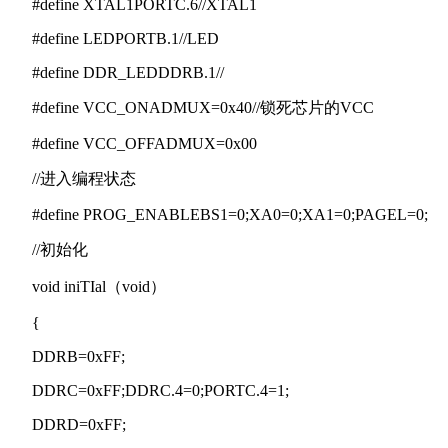
#define XTAL1PORTC.6//XTAL1
#define LEDPORTB.1//LED
#define DDR_LEDDDRB.1//
#define VCC_ONADMUX=0x40//锁死芯片的VCC
#define VCC_OFFADMUX=0x00
//进入编程状态
#define PROG_ENABLEBS1=0;XA0=0;XA1=0;PAGEL=0;
//初始化
void iniTIal（void）
{
DDRB=0xFF;
DDRC=0xFF;DDRC.4=0;PORTC.4=1;
DDRD=0xFF;