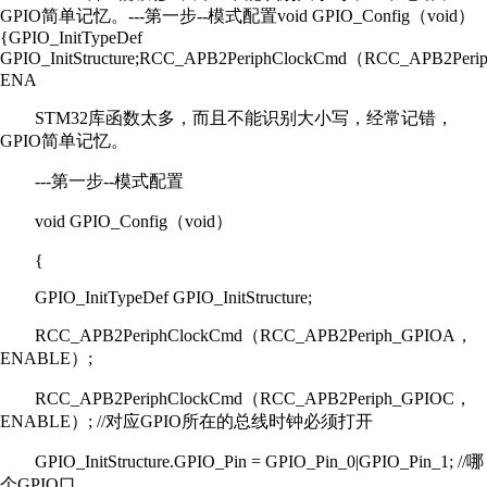
GPIO简单记忆。---第一步--模式配置void GPIO_Config（void）
{GPIO_InitTypeDef
GPIO_InitStructure;RCC_APB2PeriphClockCmd（RCC_APB2Per
ENA
STM32库函数太多，而且不能识别大小写，经常记错，
GPIO简单记忆。
---第一步--模式配置
void GPIO_Config（void）
{
GPIO_InitTypeDef GPIO_InitStructure;
RCC_APB2PeriphClockCmd（RCC_APB2Periph_GPIOA，
ENABLE）;
RCC_APB2PeriphClockCmd（RCC_APB2Periph_GPIOC，
ENABLE）; //对应GPIO所在的总线时钟必须打开
GPIO_InitStructure.GPIO_Pin = GPIO_Pin_0|GPIO_Pin_1; //哪
个GPIO口