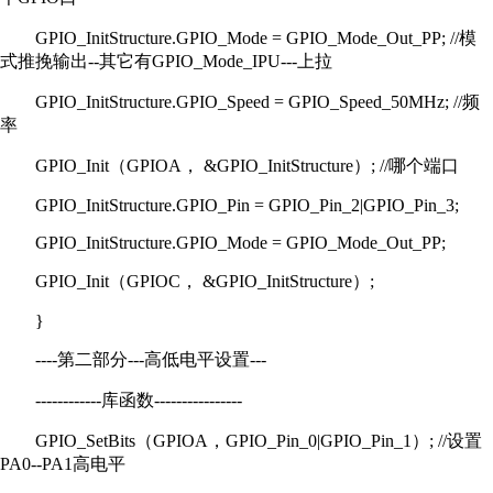
GPIO_InitStructure.GPIO_Mode = GPIO_Mode_Out_PP; //模
式推挽输出--其它有GPIO_Mode_IPU---上拉
GPIO_InitStructure.GPIO_Speed = GPIO_Speed_50MHz; //频
率
GPIO_Init（GPIOA， &GPIO_InitStructure）; //哪个端口
GPIO_InitStructure.GPIO_Pin = GPIO_Pin_2|GPIO_Pin_3;
GPIO_InitStructure.GPIO_Mode = GPIO_Mode_Out_PP;
GPIO_Init（GPIOC， &GPIO_InitStructure）;
}
----第二部分---高低电平设置---
------------库函数----------------
GPIO_SetBits（GPIOA，GPIO_Pin_0|GPIO_Pin_1）; //设置
PA0--PA1高电平