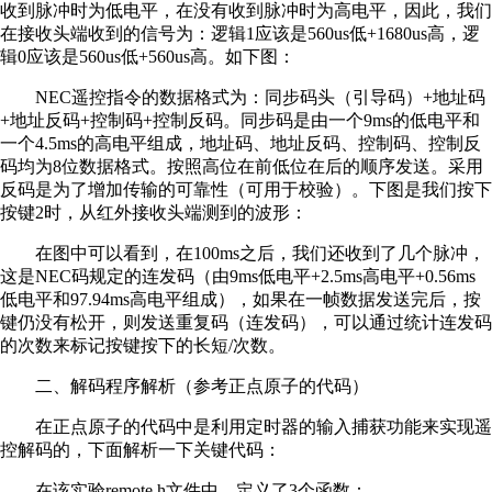
收到脉冲时为低电平，在没有收到脉冲时为高电平，因此，我们
在接收头端收到的信号为：逻辑1应该是560us低+1680us高，逻
辑0应该是560us低+560us高。如下图：
NEC遥控指令的数据格式为：同步码头（引导码）+地址码
+地址反码+控制码+控制反码。同步码是由一个9ms的低电平和
一个4.5ms的高电平组成，地址码、地址反码、控制码、控制反
码均为8位数据格式。按照高位在前低位在后的顺序发送。采用
反码是为了增加传输的可靠性（可用于校验）。下图是我们按下
按键2时，从红外接收头端测到的波形：
在图中可以看到，在100ms之后，我们还收到了几个脉冲，
这是NEC码规定的连发码（由9ms低电平+2.5ms高电平+0.56ms
低电平和97.94ms高电平组成），如果在一帧数据发送完后，按
键仍没有松开，则发送重复码（连发码），可以通过统计连发码
的次数来标记按键按下的长短/次数。
二、解码程序解析（参考正点原子的代码）
在正点原子的代码中是利用定时器的输入捕获功能来实现遥
控解码的，下面解析一下关键代码：
在该实验remote.h文件中，定义了3个函数：