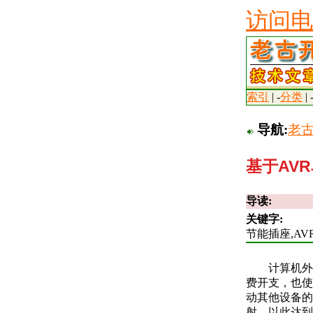
访问电
索引
| -
分类
| 
导航:
老
基于AV
导读:
关键字:
节能插座,AV
计算机外
费开支，也使
动其他设备的
射，以此达到