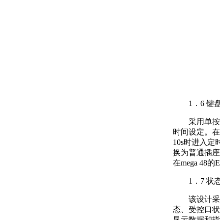
1．6 键
采用单按
时间设定。在
10s时进入
换为普通插座
在mega 48
1．7 
该设计采
态、受控口状
显示数据和指