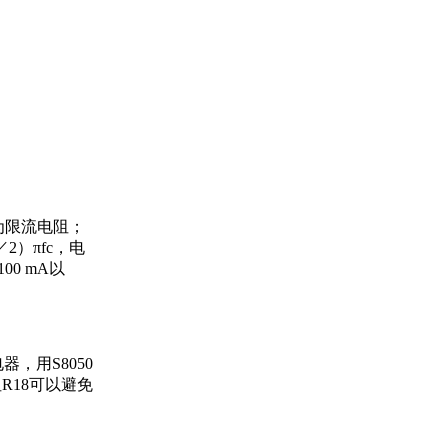
4为限流电阻；
2）πfc，电
0 mA以
，用S8050
R18可以避免