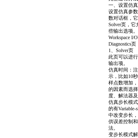
一、设置仿真
设置仿真参数和
数对话框，它
Solver
些输出选项。
Workspa
Diagnost
1、Solver页
此页可以进行
输出项。
仿真时间：注
示，比如10
样点数增加，
的因素而选择
度、解法器及
仿真步长模式
的有Variab
中改变步长，
供误差控制和
法。
变步长模式解法器有