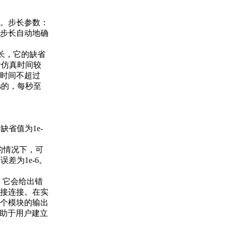
统。步长参数：
步长自动地确
步长，它的缺省
于仿真时间较
时间不超过
s的，每秒至
，缺省值为1e-
零的情况下，可
误差为1e-6。
换，它会给出错
接连接。在实
个模块的输出
有助于用户建立