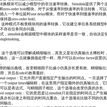
模块可以减少模型中的非法速率转换。Simulink提供了两个
ay模块和zero-order hold模块。对于从慢速率到快速率的非法转换
插入一个单位延时unit delay模块。而对于快速率到慢速率的转
zero-order hold。
asking：这种模式不检查模块间的速率转换，它在建立单任务系统模
不存在任务同步问题。
模式，simulink会根据模型中模块的采样速率是否一致，自动决定
singletasking。
output：这个选项可以理解成精细输出，其意义是在仿真输出太稀松时，si
出，这一点就像插值处理一样。用户可以在refine factor设置
。
的输出曲线，改变精细因子比减小仿真步长更有效。精细输出
用，并且在ode45效果最好。
additional output：它允许用户直接指定产生输出的时间点。一旦
个output times编辑框，在这里用户指定额外的仿真输出点，
可以是表达式。与精细因子相比，这个选项会改变仿真的步长。
pecified output only：它的意思是让simulink只在指定的时间点上
真步长以使之和指定的时间点重合。这个选项在比较不同的仿真
间输出。