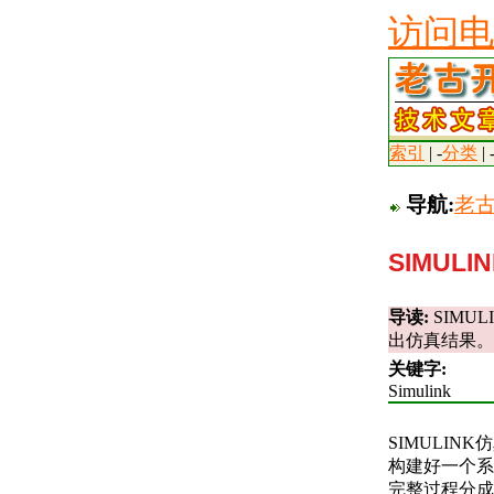
访问电
索引
| -
分类
| 
导航:
老
SIMUL
导读:
SIM
出仿真结果。
关键字:
Simulink
SIMULIN
构建好一个系
完整过程分成