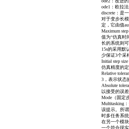
ode2：改进
ode1：欧拉
discre
对于变步长模
定，它由值au
Maximum
值为“仿真时
长的系统则可
15s的采用
少保证3个采
Initial 
仿真精度的定
Relativ
3，表示状态
Absolut
以接受的误差。
Mode（固
Multita
误提示。所谓
时多任务系统
在另一个模块需
一个符合现实