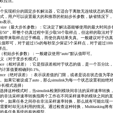
的欧拉法。
法。
te：是一个实现积分的固定步长解法器，它适合于离散无连续状态的系
式，用户可以设置最大的和推荐的初始步长参数，缺省情况下，
to表示。
 step size（最大步长参数）：它决定了解法器能够使用的最大时间
间/50”，即整个仿真过程中至少取50个取样点，但这样的取法对
能带来取样点过于稀疏，而使仿真结果失真。一般建议对于仿真
默认值即可，对于超过15s的每秒至少保证5个采样点，对于超过100
样点。
step size（初始步长参数）：一般建议使用“auto”默认值即可。
义（对于变步长模式）
e tolerance（相对误差）：它是指误差相对于状态的值，是一个百分比
的计算值要精确到0.1%。
e tolerance（绝对误差）：表示误差值的门限，或者是说在状态值为
如果它被设成了auto，那么simulink为每一个状态设置初始绝对
定步长模式选择）
sking：选择这种模式时，当simulink检测到模块间非法的采样速率转
的非法采样速率转换指两个工作在不同采样速率的模块之间的直
中，如果任务之间存在非法采样速率转换，那么就有可能出现一
要时却无法利用的情况。通过检查这种转换，Multitasking将
的多任务系统的有效模型。