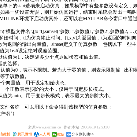
ink菜单下的start选项来启动仿真，如果模型中有些参数没有定义
如果一切设置无误，则开始仿真运行，结束时系统会发出一鸣叫
IMULINK环境下启动仿真外，还可以在MATLAB命令窗口中通
m(‘模型文件名’,[to tf],simset(‘参数1’,参数值1,‘参数2’,参数值2, …)
起始时间，tf为仿真终止时间。[t,x,y]为返回值，t为返回的时间
y为返回的输出向量值。simset定义了仿真参数，包括以下一些
默认值为1e-6设定绝对误差范围。
ion：默认值为1，决定隔多少个点返回状态和输出值。
解法器的选择。
s：默认值为0，表示不限制。若为大于零的值，则表示限制输 出和
等于该数值。
tate：一个向量值，用于设定初始状态。
ep：用一个正数表示步阶的大小，仅用于固定步长模式。
：默认值为auto。用于变步长模式，表示最大的步阶大小。
文件名称，可以用以下命令得到该模型的仿真参数：
型文件名’）
来源:www.elecfans.co 作者:本站 2008/6/19 12:53:00
浪微博
腾讯微博
人人网
微信
分享到其他>>：