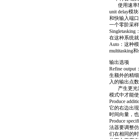
使用速率转换
unit del
和快输入端口
一个零阶采样保持器
Singlet
在这种系统就
Auto：这种
multitasking和
输出选项
Refine 
生额外的精细输
入的输出点数
产生更光滑
模式中才能使
Produce 
它的右边出现一
时间向量，也
Produce s
法器要调整仿
们在相同的时