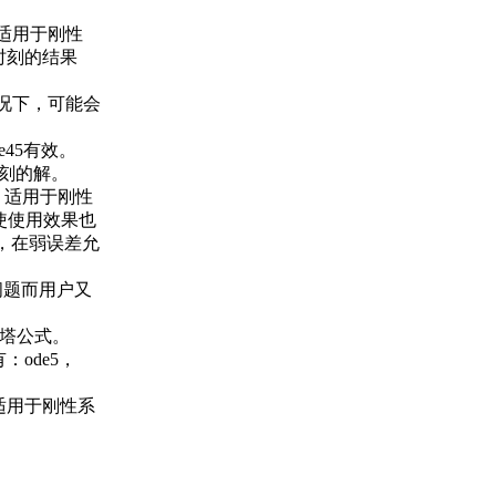
不适用于刚性
理时刻的结果
情况下，可能会
45有效。
时刻的解。
。适用于刚性
使使用效果也
统，在弱误差允
的问题而用户又
－库塔公式。
：ode5，
不适用于刚性系