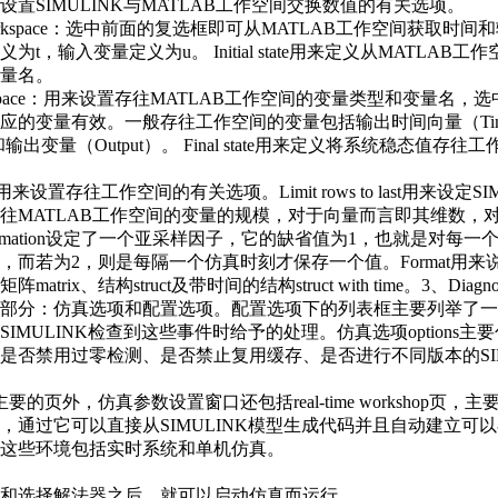
设置SIMULINK与MATLAB工作空间交换数值的有关选项。
om workspace：选中前面的复选框即可从MATLAB工作空间获取时
为t，输入变量定义为u。 Initial state用来定义从MATLAB
量名。
 workspace：用来设置存往MATLAB工作空间的变量类型和变量名
应的变量有效。一般存往工作空间的变量包括输出时间向量（Ti
）和输出变量（Output）。 Final state用来定义将系统稳态值存
on：用来设置存往工作空间的有关选项。Limit rows to last用来设定S
往MATLAB工作空间的变量的规模，对于向量而言即其维数，
cimation设定了一个亚采样因子，它的缺省值为1，也就是对每一
，而若为2，则是每隔一个仿真时刻才保存一个值。Format用来
atrix、结构struct及带时间的结构struct with time。3、Diagnos
部分：仿真选项和配置选项。配置选项下的列表框主要列举了一
IMULINK检查到这些事件时给予的处理。仿真选项options主
是否禁用过零检测、是否禁止复用缓存、是否进行不同版本的SIM
要的页外，仿真参数设置窗口还包括real-time workshop页，
，通过它可以直接从SIMULINK模型生成代码并且自动建立可
这些环境包括实时系统和单机仿真。
和选择解法器之后，就可以启动仿真而运行。