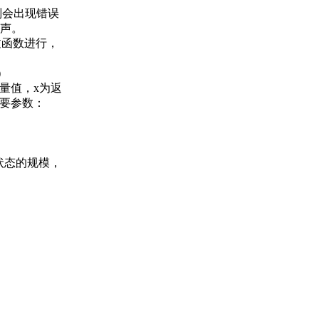
，则会出现错误
声。
过函数进行，
)
向量值，x为返
主要参数：
状态的规模，