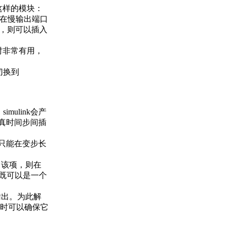
这样的模块：
，可以在慢输出端口
换，则可以插入
型时非常有用，
切换到
mulink会产
仿真时间步间插
只能在变步长
选择了该项，则在
它既可以是一个
产生输出。为此解
时可以确保它