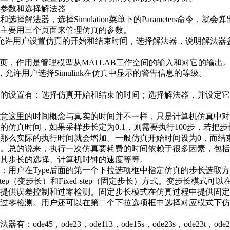
参数和选择解法器
选择解法器，选择Simulation菜单下的Parameters命令，就
主要用三个页面来管理仿真的参数。
页，它允许用户设置仿真的开始和结束时间，选择解法器，说明解法
ce I/O页，作用是管理模型从MATLAB工作空间的输入和对它的输出
ics页，允许用户选择Simulink在仿真中显示的警告信息的等级。
的设置有：选择仿真开始和结束的时间；选择解法器，并设定它
意这里的时间概念与真实的时间并不一样，只是计算机仿真中对
秒的仿真时间，如果采样步长定为0.1，则需要执行100步，若把
那么实际的执行时间就会增加。一般仿真开始时间设为0，而结
。总的说来，执行一次仿真要耗费的时间依赖于很多因素，包括
其步长的选择、计算机时钟的速度等等。
：用户在Type后面的第一个下拉选项框中指定仿真的步长选取
le-step（变步长）和Fixed-step（固定步长）方式。变步长模式
提供误差控制和过零检测。固定步长模式在仿真过程中提供固定
过零检测。用户还可以在第二个下拉选项框中选择对应模式下仿
：ode45，ode23，ode113，ode15s，ode23s，ode23t，ode2