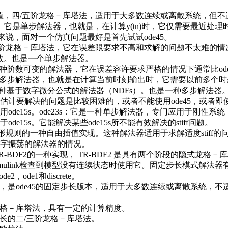
缺省值，四/五阶龙格－库塔法，适用于大多数连续或离散系统，但
系统。它是单步解法器，也就是，在计算y(tn)时，它仅需要最近处
。一般来说，面对一个仿真问题最好是首先试试ode45。
二/三阶龙格－库塔法，它在误差限要求不高和求解的问题不太难的
更有效。也是一个单步解法器。
：是一种阶数可变的解法器，它在误差容许要求严格的情况下通常比ode
是一种多步解法器，也就是在计算当前时刻输出时，它需要以前多个
：是一种基于数字微分公式的解法器（NDFs）。也是一种多步解法器
估计要解决的问题是比较困难的，或者不能使用ode45，或者即
用ode15s。ode23s：它是一种单步解法器，专门应用于刚性系
ode15s。它能解决某些ode15s所不能有效解决的stiff问题。
是梯形规则的一种自由插值实现。这种解法器适用于求解适度stiff
字振荡的解法器的情况。
：是TR-BDF2的一种实现， TR-BDF2 是具有两个阶段的隐式龙格
t：当Simulink检查到模型没有连续状态时使用它。固定步长模式解法器有
de2，ode1和discrete。
省值，是ode45的固定步长版本，适用于大多数连续或离散系统，
阶龙格－库塔法，具有一定的计算精度。
定步长的二/三阶龙格－库塔法。