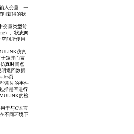
间和输入变量，一
工作空间获得的状
，选中变量类型前
me）、状态向
往工作空间所使用
IMULINK仿真
对于矩阵而言
个仿真时间点
说明返回数据
tics页
些常见的事件
要包括是否进行
ULINK的检
主要用于与C语言
以在不同环境下