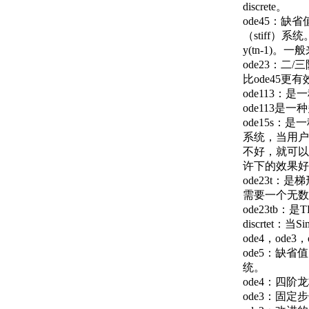
discrete。
ode45：
（stiff）
y(tn-1)
ode23：
比ode45
ode113
ode113
ode15s
系统，当用户
不好，就可以
许下的效果好于
ode23t：
需要一个无数
ode23tb
discrte
ode4，ode3，o
ode5：缺
统。
ode4：四
ode3：固