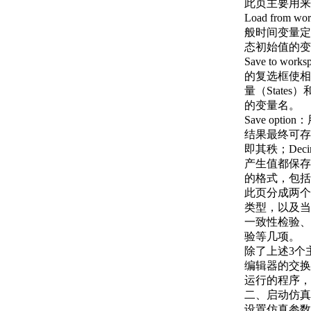
此页主要用来
Load fr
般时间变量定义
态初始值的变
Save to
的复选框使相
量（States
的变量名。
Save opti
结果最终可存
即其秩；De
产生值都保存
的格式，包括矩阵m
此页分成两个
类型，以及当S
一致性检验、
验等几项。
除了上述3个主
编辑器的交换
运行的程序，
二、启动仿真
设置仿真参数