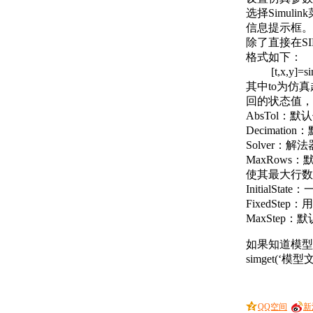
选择Simul
信息提示框。
除了直接在S
格式如下：
[t,x,y]=si
其中to为仿真
回的状态值，
AbsTol：
Decimat
Solver：
MaxRow
使其最大行数
InitialS
FixedSt
MaxStep
如果知道模型
simget(‘模
QQ空间
新