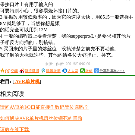
果接口片上有用于输入的
可要特别小心，很容易烧坏接口片的。
3.晶振改用较低频率的，因为它的速度太快，用8515一般选择4-
8M就足够了，当然你想超频
的话完全可以用到12M.
4.一般的编程器上要看清楚，我的supperpro/L+是要求和其他片
子相反方向插的，别搞错。
5.买回来的片子里的熔丝位，没搞清楚之前先不要动他。
我了解的大概就这些。其他的请各位大虾指正、补充。
来源: 作者: 2001/6/9 0:02:00
QQ空间
新浪微博
腾讯微博
人人网
微信
分享到其他>>：
栏目: [
AVR单片机
]
相关阅读
请问AVR的I/O口能直接作数码管位选吗？
如何解决AVR单片机熔丝位锁死的问题
请教在线下载