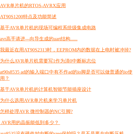
AVR单片机的RTOS-AVRX应用
AT90S1200特点及功能简述
基于AVR单片机的现场可编程系统级集成电路
avr高手请进---向导生成的uart结构......
我最近在用AT90S2313时，EEPROM内的数据在上电时被冲掉?
为什么AVR单片机需要写1作为清0中断标志位
at90s8535 ad的输入端口中有不作ad的io脚是否可以做普通的io使
用？
基于AVR单片机的计算机智能节能插座设计
为什么选用AVR单片机来学习单片机
怎样处理AVR 微控制器的NC引脚?
AVR用的晶振能低到多少？
avr8535没有硬件对中断的sreg保护吗？是不是要在中断压栈