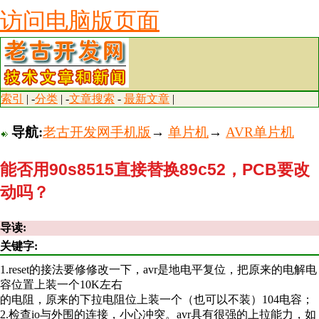
访问电脑版页面
索引
| -
分类
| -
文章搜索
-
最新文章
|
导航:
老古开发网手机版
→
单片机
→
AVR单片机
能否用90s8515直接替换89c52，PCB要改
动吗？
导读:
关键字:
1.reset的接法要修修改一下，avr是地电平复位，把原来的电解电
容位置上装一个10K左右
的电阻，原来的下拉电阻位上装一个（也可以不装）104电容；
2.检查io与外围的连接，小心冲突。avr具有很强的上拉能力，如