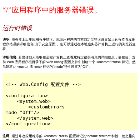
“/”应用程序中的服务器错误。
运行时错误
说明:
服务器上出现应用程序错误。此应用程序的当前自定义错误设置禁止远程查看应用
程序错误的详细信息(出于安全原因)。但可以通过在本地服务器计算机上运行的浏览器查
看。
详细信息:
若要使他人能够在远程计算机上查看此特定错误消息的详细信息，请在位于当
前 Web 应用程序根目录下的“web.config”配置文件中创建一个 <customErrors> 标记。然
后应将此 <customErrors> 标记的“mode”特性设置为“Off”。
<!-- Web.Config 配置文件 -->

<configuration>

    <system.web>

        <customErrors 
mode="Off"/>

    </system.web>

</configuration>
注释:
通过修改应用程序的 <customErrors> 配置标记的“defaultRedirect”特性，使之指向