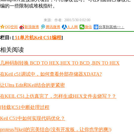
编的一些限制或堆栈指针。
来源: 作者: 2001/5/30 0:02:00
QQ空间
新浪微博
腾讯微博
人人网
微信
分享到其他>>：
栏目: [
51单片机Keil C51编程
]
相关阅读
几种码制转换 BCD TO HEX,HEX TO BCD ,BIN TO HEX
在Keil c51调试中，如何查看外部存储器XDATA?
让Ultra Edit和Keil结合的更紧密
在KEIL C51上仿真完了，怎样生成HEX文件去烧写？？
[转载]C51中断处理过程
Keil C51中如何实现代码优化？
proteus与keil的完美结合(没有开发板，让你也学的爽!)