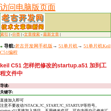
访问电脑版页面
索引
| -
分类
| -
文章搜索
-
最新文章
|
导航:
老古开发网手机版
→
51单片机
→
51单片机Keil
C51编程
keil C51 怎样把修改的startup.a51 加到工
程文件中
导读:
关键字:
直接加入即可
注意不要改动?STACK,?C_START,?C_STARTUP等符号。
startup.a51直接加入项目，不用修改也可。可在内面自己修改汇