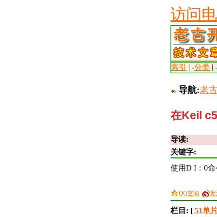
访问电
索引
| -
分类
| 
导航:
老
在Keil
导读:
关键字:
使用D I：
QQ空间
新
栏目: [
51单片