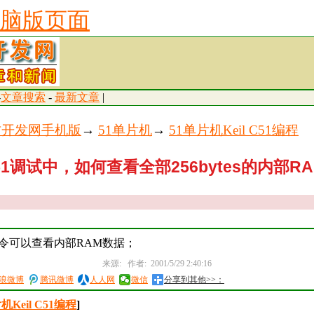
脑版页面
-
文章搜索
-
最新文章
|
古开发网手机版
→
51单片机
→
51单片机Keil C51编程
 c51调试中，如何查看全部256bytes的内部R
0命令可以查看内部RAM数据；
来源: 作者: 2001/5/29 2:40:16
浪微博
腾讯微博
人人网
微信
分享到其他>>：
机Keil C51编程
]