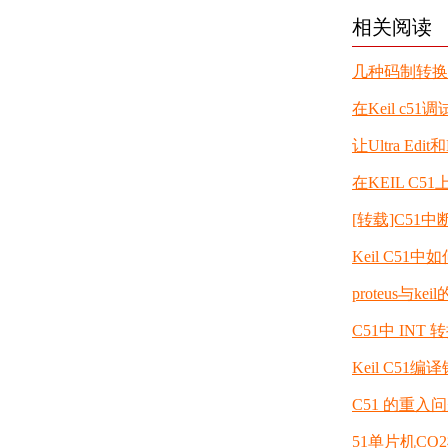
相关阅读
几种码制转换 BC
在Keil c
让Ultra Ed
在KEIL C
[转载]C51
Keil C5
proteus与
C51中 INT
Keil C51
C51 的重入问题
51单片机C