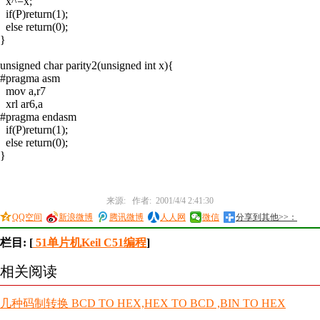
x^=x;
if(P)return(1);
else return(0);
}
unsigned char parity2(unsigned int x){
#pragma asm
mov a,r7
xrl ar6,a
#pragma endasm
if(P)return(1);
else return(0);
}
来源: 作者: 2001/4/4 2:41:30
QQ空间
新浪微博
腾讯微博
人人网
微信
分享到其他>>：
栏目: [
51单片机Keil C51编程
]
相关阅读
几种码制转换 BCD TO HEX,HEX TO BCD ,BIN TO HEX