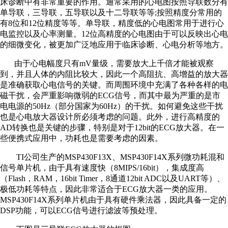
床诊断中有非常重要的作用。通常采用的心电图按照导联数分有
单导联，三导联，五导联以及十二导联等等;按照精度分常用的
有8位和12位精度等等。单导联，精度低的心电图常用于进行心
电监控以及心率测量。12位高精度的心电图由于可以反映出心电
的细微变化，被更加广泛地应用于临床诊断、心电分析等地方。
由于心电幅度只有mV量级，需要放大上千倍才能被观察
到，并且人体的内阻比较大，因此一个高阻抗、高增益的放大器
是准确获取心电信号的关键。而周围环境中充满了各种各样的电
磁干扰，会严重影响微弱的ECG信号，而其中最为严重的是市
电电源的50Hz（部分国家为60Hz）的干扰。如何避免这些干扰
也是心电放大器设计所必须考虑的问题。此外，进行高精度的
AD转换也是关键的步骤，特别是对于12bit的ECG放大器。在一
些便携式应用中，功耗也是需要考虑的因素。
TI公司生产的MSP430F13X、MSP430F14X系列微功耗混和
信号单片机，由于具有速度快（8MIPS/16bit），集成度高
（Flash，RAM，16bit Timer，8通道12bit ADC以及UART等）、
极低功耗等特点，因此非常适合于ECG放大器一类的应用。
MSP430F14X系列单片机由于具有硬件乘法器，因此具备一定的
DSP功能，可以ECG信号进行滤波等预处理。