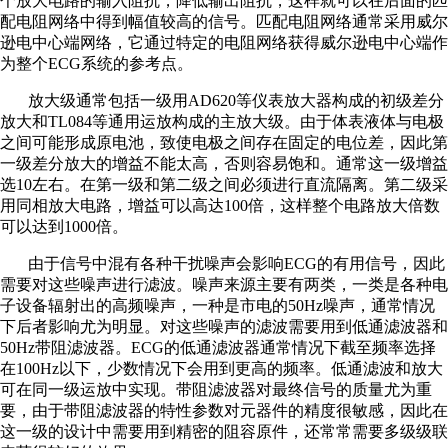
个放大电路的输入阻抗，降低输出阻抗，这样就可以在后面的匹
配电阻网络中得到幅值较高的信号。匹配电阻网络通常采用威尔
逊电中心端网络，它通过特定的电阻网络获得威尔逊电中心端作
为整个ECG系统的参考点。
放大级通常包括一级用AD620等仪表放大器构成的初级差分
放大和TL084等通用运放构成的主放大级。由于体表液体与电极
之间可能形成原电池，致使电极之间存在固定的电位差，因此第
一级差分放大的增益不能太高，否则容易饱和。通常这一级增益
选10左右。在第一级和第二级之间必须进行直流隔离。第二级采
用同相放大电路，增益可以高达100倍，这样整个电路放大倍数
可以达到1000倍。
由于信号中混有各种干扰噪声会影响ECG的有用信号，因此
需要对这些噪声进行滤波。噪声来源主要有两类，一类是各种电
子设备辐射出的高频噪声，一种是市电的50Hz噪声，通常情况
下后者影响尤为明显。对这些噪声的滤波需要用到低通滤波器和
50Hz带阻滤波器。ECG的低通滤波器通常情况下截至频率选择
在100Hz以下，少数情况下会用到更高的频率。低通滤波和放大
可在同一级运放中实现。带阻滤波器对最终信号的质量尤为重
要，由于带阻滤波器的特性参数对元器件的精度很敏感，因此在
这一级的设计中需要用到精密的阻容原件，还常常需要多级级联