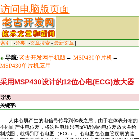
访问电脑版页面
索引
| -
分类
| -
文章搜索
-
最新文章
|
导航:
老古开发网手机版
→
MSP430单片机
→
MSP430单片机应用
采用MSP430设计的12位心电(ECG)放大器
导读:
关键字:
人体心肌产生的电信号传导到体表之后，由于在体表分布的
不同而产生电位差，将这种电压只有mV级别的电位差放大并绘
制成图，就得到了心电图（ECG）。心电图在心血管疾病的临