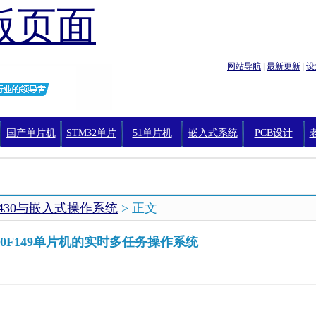
版页面
网站导航
|
最新更新
|
设
国产单片机
STM32单片
51单片机
嵌入式系统
PCB设计
机编程
P430与嵌入式操作系统
> 正文
30F149单片机的实时多任务操作系统