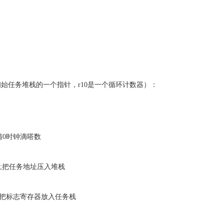
初始任务堆栈的一个指针，r10是一个循环计数器）：
;清0时钟滴嗒数
) ;把任务地址压入堆栈
 ;把标志寄存器放入任务栈