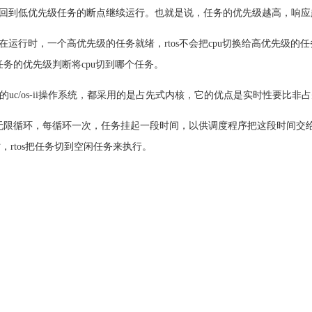
回到低优先级任务的断点继续运行。也就是说，任务的优先级越高，响应
运行时，一个高优先级的任务就绪，rtos不会把cpu切换给高优先级的
任务的优先级判断将cpu切到哪个任务。
源码的uc/os-ii操作系统，都采用的是占先式内核，它的优点是实时性要比非
都一无限循环，每循环一次，任务挂起一段时间，以供调度程序把这段时间交
，rtos把任务切到空闲任务来执行。