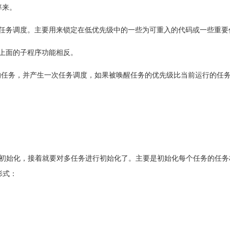
率来。
务调度，禁止任务调度。主要用来锁定在低优先级中的一些为可重入的代码或一些重
调度，和上面的子程序功能相反。
醒指定优先级的任务，并产生一次任务调度，如果被唤醒任务的优先级比当前运行
初始化，接着就要对多任务进行初始化了。主要是初始化每个任务的任务
形式：