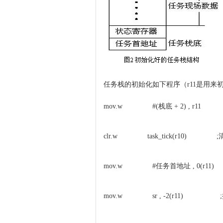
任务栈的初始化如下程序（r11是用来
mov.w #(栈底 + 2) , r11
clr.w task_tick(r10) 
mov.w #任务首地址 , 0(r11
mov.w sr , -2(r11)