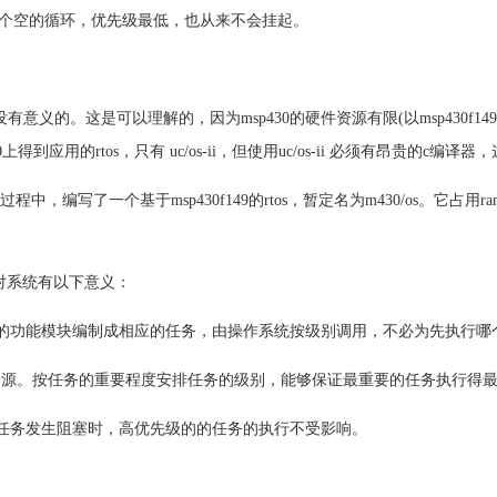
个空的循环，优先级最低，也从来不会挂起。
是没有意义的。这是可以理解的，因为msp430的硬件资源有限(以msp430f14
上得到应用的rtos，只有 uc/os-ii，但使用uc/os-ii 必须有昂贵的c编
程中，编写了一个基于msp430f149的rtos，暂定名为m430/os。它
s，对系统有以下意义：
同的功能模块编制成相应的任务，由操作系统按级别调用，不必为先执行哪
的资源。按任务的重要程度安排任务的级别，能够保证最重要的任务执行得
的任务发生阻塞时，高优先级的的任务的执行不受影响。