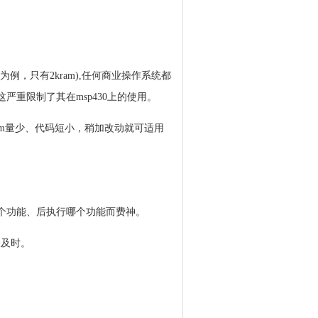
9为例，只有2kram),任何商业操作系统都
译器，这严重限制了其在msp430上的使用。
占用ram量少、代码短小，稍加改动就可适用
个功能、后执行哪个功能而费神。
最及时。