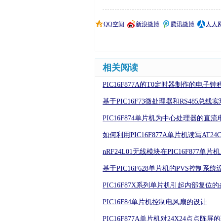
QQ空间
新浪微博
腾讯微博
人人
相关阅读
PIC16F877A的T0定时器制作的电子钟
基于PIC16F73微处理器和RS485
PIC16F874单片机为中心处理器的直
如何利用PIC16F877A单片机读写AT2
nRF24L01无线模块在PIC16F877单
基于PIC16F628单片机的PVS控制系统
PIC16F87X系列单片机引起内部复位
PIC16F84单片机控制电风扇的设计
PIC16F877A单片机对24X24点点阵