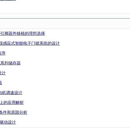
机向20引脚器件移植的理想选择
总线实现感应式智能电子门锁系统的设计
程序
4C系列储存器
设计
器
流电机调速设计
片机上的应用解析
的条件和原因分析
屏的驱动设计