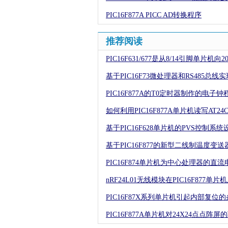
PIC16F877A PICC AD转换程序
推荐阅读
PIC16F631/677是从8/14引脚单片
基于PIC16F73微处理器和RS485
PIC16F877A的T0定时器制作的电子钟
如何利用PIC16F877A单片机读写AT2
基于PIC16F628单片机的PVS控制系统
基于PIC16F877的新型二线制温度变送
PIC16F874单片机为中心处理器的直
nRF24L01无线模块在PIC16F877单
PIC16F87X系列单片机引起内部复位
PIC16F877A单片机对24X24点点阵