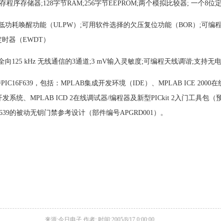
闪存程序存储器;128字节RAM;256字节EEPROM;两个模拟比较器; 一个
功耗唤醒功能（ULPW）;可用软件选择的欠压复位功能（BOR）;可编程
定时器（EWDT）
125 kHz 无线通信的3通道;3 mV输入灵敏度;可编程天线调谐;支持无
PIC16F639，包括：MPLAB集成开发环境（IDE）、MPLAB ICE 200
成本开发系统、MPLAB ICD 2在线调试器/编程器及新型PICkit 2入门工具包
639的被动无钥门禁参考设计（部件编号APGRD001）。
来源:今日电子 作者: 时间:2005/8/17 0:00:00