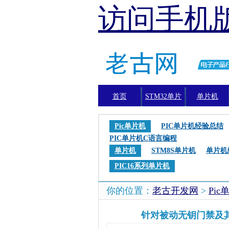
访问手机
首页
STM32单片
单片机
机
Pic单片机
PIC单片机经验总结
PIC单片机C语言编程
单片机
STM8S单片机
单片机
PIC16系列单片机
你的位置：
老古开发网
>
Pic
针对被动无钥门禁及其他