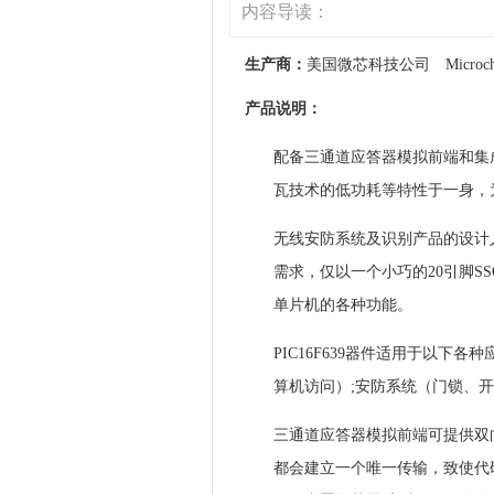
内容导读：
生产商：
美国微芯科技公司 Microchip 
产品说明：
配备三通道应答器模拟前端和集成K
瓦技术的低功耗等特性于一身，为被动
无线安防系统及识别产品的设计人
需求，仅以一个小巧的20引脚S
单片机的各种功能。
PIC16F639器件适用于以下
算机访问）;安防系统（门锁、
三通道应答器模拟前端可提供双向
都会建立一个唯一传输，致使代码