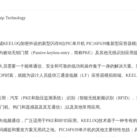
Technology
EELOQ加密外设的新型闪存8位PIC单片机 PIC16F639集新型应答器
无钥门禁（Passive-keyless-entry，简称PKE）及其他无线识别
员需要一个能将通信、安全和可靠的低功耗操作集于一身的解决方案。新款P
SOP封装，就能为设计人员提供三通道低频（LF）应答器模拟前端、KEEL
各种应用：汽车（PKE和胎压监测系统）;识别（智能无线射频识别（RFID
开门机、狗门和遥感器及其互通信）;以及其他常用应用。
低频通信，广泛适用于PKE和RFID应用。KEELOQ技术基于一种专
捕捉和重发方案无用武之地。PIC16F639单片机的其他主要特性包括：