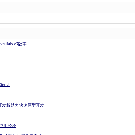
entials v3版本
的设计
全系开发板助力快速原型开发
使用经验