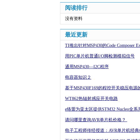
阅读排行
没有资料
最近更新
TI推出针对MSP430的Code Composer Ess
用PIC单片机普通I/O脚检测模拟信号
通用MSP430—I2C程序
电容器知识２
基于MSP430F169的程控开关稳压电源
WT862热辐射感应开关电路
e络盟为亚太区提供STM32 Nucleo
请问哪里查询AVR单片机价格？
电子工程师传经授道：AVR单片机经典