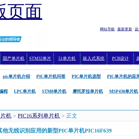
版页面
网站导航
|
最新更新
|
设
国产单片机
STM32单片
51单片机
嵌入式系统
PCB设计
机编程
pic单片机介绍
PIC单片机问答
PIC单片机选型
PIC单片机的应
编程
LPC单片机
STM8单片机
摩托罗拉单片机
MSP430单片机
单片机
>
PIC16系列单片机
> 正文
无线识别应用的新型PIC单片机PIC16F639