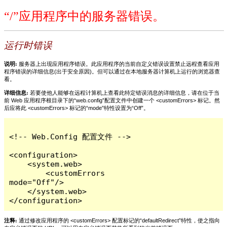
“/”应用程序中的服务器错误。
运行时错误
说明:
服务器上出现应用程序错误。此应用程序的当前自定义错误设置禁止远程查看应用
程序错误的详细信息(出于安全原因)。但可以通过在本地服务器计算机上运行的浏览器查
看。
详细信息:
若要使他人能够在远程计算机上查看此特定错误消息的详细信息，请在位于当
前 Web 应用程序根目录下的“web.config”配置文件中创建一个 <customErrors> 标记。然
后应将此 <customErrors> 标记的“mode”特性设置为“Off”。
<!-- Web.Config 配置文件 -->

<configuration>

    <system.web>

        <customErrors 
mode="Off"/>

    </system.web>

</configuration>
注释:
通过修改应用程序的 <customErrors> 配置标记的“defaultRedirect”特性，使之指向