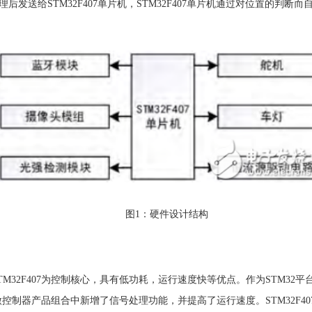
发送给STM32F407单片机，STM32F407单片机通过对位置的判
图1：硬件设计结构
TM32F407为控制核心，具有低功耗，运行速度快等优点。作为STM32平
32微控制器产品组合中新增了信号处理功能，并提高了运行速度。STM32F407主