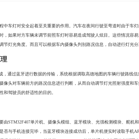
程中车灯对安全起着至关重要的作用。汽车在夜间行驶至弯道时由于车灯
时，如果对方车辆未调节前照车灯时容易造成驾驶人炫目。这些情况容易
调节灯光角度。而且可以根据车内摄像头判别路况信息，自动进行灯光分
原理
构成，通过蓝牙进行数据的传输，系统根据调取高德地图的车辆行驶路线
摄像头对车辆前方的路况信息进行判断，从而自动调节灯光照射强度和车
性和驾驶员的舒适性的目的。
由STM32F407单片机、摄像头模组、蓝牙模块、光强检测模块、舵
是否与手机连接完毕，当蓝牙模块连接成功后，单片机便实时读取手机A