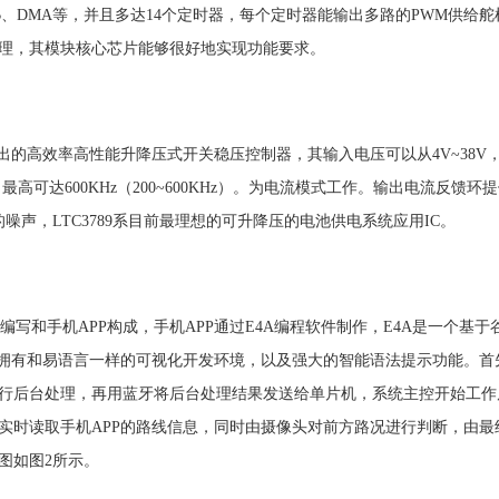
、USB、DMA等，并且多达14个定时器，每个定时器能输出多路的PWM供
理，其模块核心芯片能够很好地实现功能要求。
研发出的高效率高性能升降压式开关稳压控制器，其输入电压可以从4V~38
，最高可达600KHz（200~600KHz）。为电流模式工作。输出电流反
的噪声，LTC3789系目前最理想的可升降压的电池供电系统应用IC。
序的编写和手机APP构成，手机APP通过E4A编程软件制作，E4A是一个基于
A拥有和易语言一样的可视化开发环境，以及强大的智能语法提示功能。首
行后台处理，再用蓝牙将后台处理结果发送给单片机，系统主控开始工作
实时读取手机APP的路线信息，同时由摄像头对前方路况进行判断，由
图如图2所示。