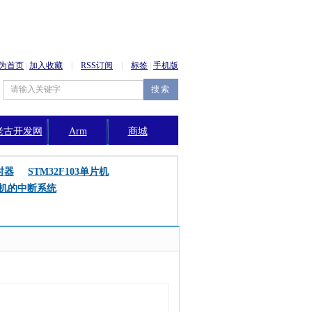
为首页
|
加入收藏
|
RSS订阅
|
标签
|
手机版
老古开发网
Arm
商城
公告
时器
STM32F103单片机
片机的中断系统