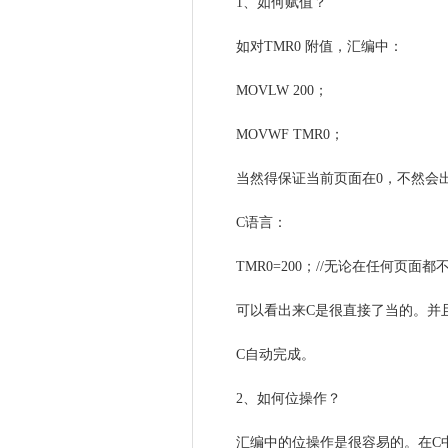
1、如何赋值？
如对TMR0 附值，汇编中：
MOVLW 200；
MOVWF TMR0；
当然得保证当前页面在0，不然会
C语言：
TMR0=200；//无论在任何页面
可以看出来C是很直接了当的。并
C自动完成。
2、如何位操作？
汇编中的位操作是很容易的。在C