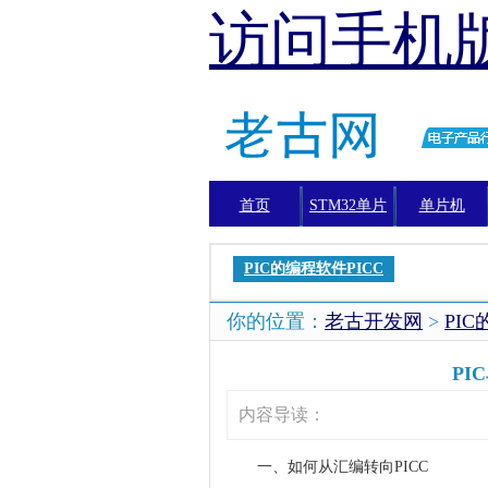
访问手机
首页
STM32单片
单片机
机
PIC的编程软件PICC
你的位置：
老古开发网
>
PIC
PI
内容导读：
一、如何从汇编转向PICC