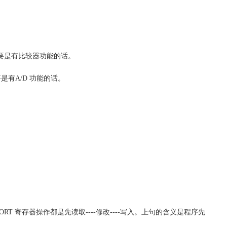
较器，要是有比较器功能的话。
能，要是有A/D 功能的话。
对PORT 寄存器操作都是先读取----修改----写入。上句的含义是程序先