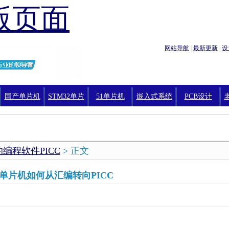
版页面
网站导航
|
最新更新
|
设
国产单片机
STM32单片
51单片机
嵌入式系统
PCB设计
机编程
的编程软件PICC
> 正文
C单片机如何从汇编转向PICC