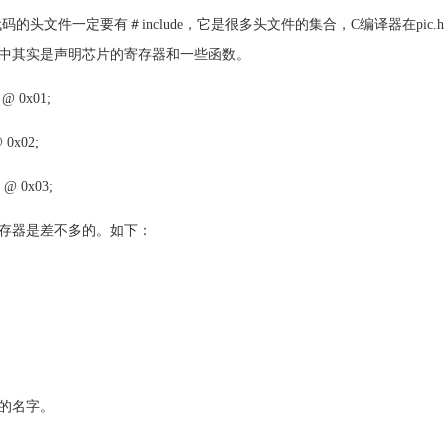
的头文件一定要有＃include，它是很多头文件的集合，C编译器在pic
中其实是声明芯片的寄存器和一些函数。
0 @ 0x01;
@ 0x02;
S @ 0x03;
存器是差不多的。如下：
的名字。