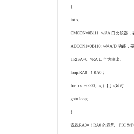
{
int x;
CMCON=0B111; //掉A 口比
ADCON1=0B110; //掉A/D 功
TRISA=0; //RA 口全为输出。
loop:RA0=！RA0；
for（x=60000;--x;）{;} //延时
goto loop;
}
说说RA0=！RA0 的意思：PIC 