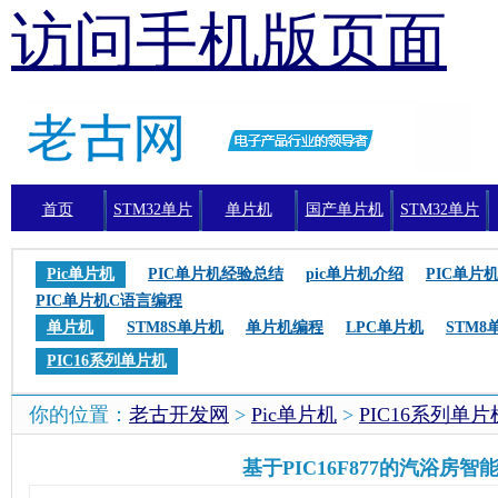
访问手机版页面
首页
STM32单片
单片机
国产单片机
STM32单片
机
机编程
Pic单片机
PIC单片机经验总结
pic单片机介绍
PIC单片
PIC单片机C语言编程
单片机
STM8S单片机
单片机编程
LPC单片机
STM8
PIC16系列单片机
你的位置：
老古开发网
>
Pic单片机
>
PIC16系列单片
基于PIC16F877的汽浴房智