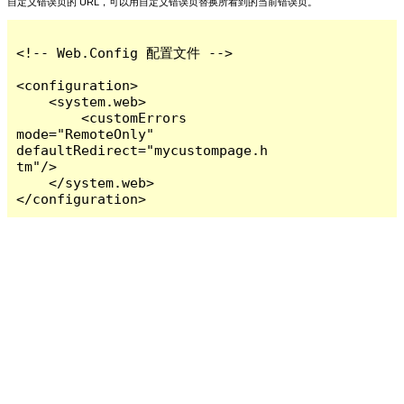
自定义错误页的 URL，可以用自定义错误页替换所看到的当前错误页。
<!-- Web.Config 配置文件 -->

<configuration>

    <system.web>

        <customErrors 
mode="RemoteOnly" 
defaultRedirect="mycustompage.h
tm"/>

    </system.web>

</configuration>