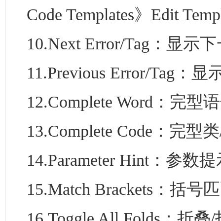
Code Templates》Edit T
10.Next Error/Tag：显
11.Previous Error/Tag
12.Complete Word：完型语句
13.Complete Code：完型
14.Parameter Hint：参数提示
15.Match Brackets：括号
16.Toggle All Folds：折