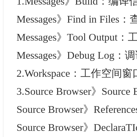
1.Messages》Build：编
Messages》Find in File
Messages》Tool Outpu
Messages》Debug Log
2.Workspace：工作空间窗
3.Source Browser》Sou
Source Browser》Refer
Source Browser》Decla