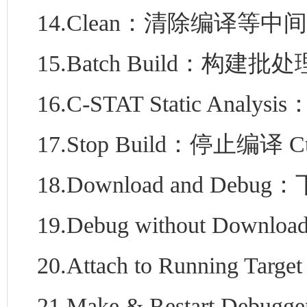
14.Clean：清除编译等中
15.Batch Build：构建批处
16.C-STAT Static Analy
17.Stop Build：停止编译 Ctr
18.Download and Debug
19.Debug without Do
20.Attach to Running 
21.Make & Restart Deb