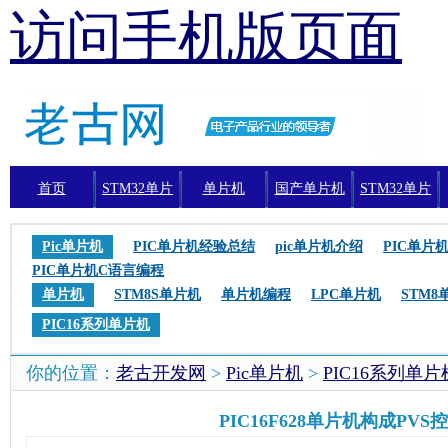
访问手机版页面
首页
STM32单片
单片机
国产单片机
STM32单片
机
机编程
Pic单片机
PIC单片机经验总结
pic单片机介绍
PIC单片
PIC单片机C语言编程
单片机
STM8S单片机
单片机编程
LPC单片机
STM8
PIC16系列单片机
你的位置：
老古开发网
>
Pic单片机
>
PIC16系列单片
PIC16F628单片机构成PVS