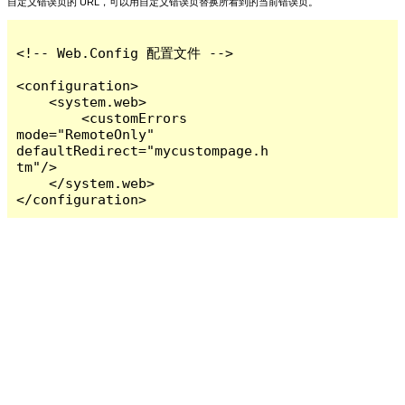
自定义错误页的 URL，可以用自定义错误页替换所看到的当前错误页。
<!-- Web.Config 配置文件 -->

<configuration>

    <system.web>

        <customErrors 
mode="RemoteOnly" 
defaultRedirect="mycustompage.h
tm"/>

    </system.web>

</configuration>