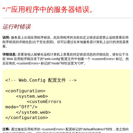
“/”应用程序中的服务器错误。
运行时错误
说明:
服务器上出现应用程序错误。此应用程序的当前自定义错误设置禁止远程查看应用
程序错误的详细信息(出于安全原因)。但可以通过在本地服务器计算机上运行的浏览器查
看。
详细信息:
若要使他人能够在远程计算机上查看此特定错误消息的详细信息，请在位于当
前 Web 应用程序根目录下的“web.config”配置文件中创建一个 <customErrors> 标记。然
后应将此 <customErrors> 标记的“mode”特性设置为“Off”。
<!-- Web.Config 配置文件 -->

<configuration>

    <system.web>

        <customErrors 
mode="Off"/>

    </system.web>

</configuration>
注释:
通过修改应用程序的 <customErrors> 配置标记的“defaultRedirect”特性，使之指向