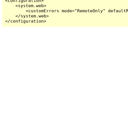
<configuration>

    <system.web>

        <customErrors mode="RemoteOnly" defaultR
    </system.web>

</configuration>