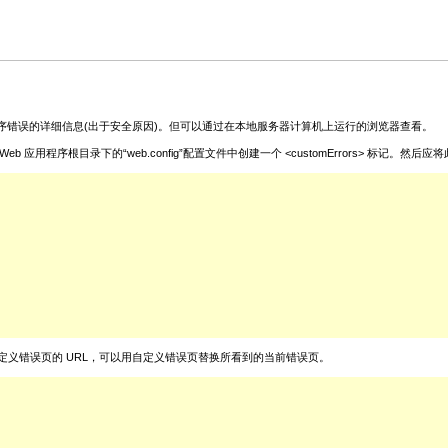
序错误的详细信息(出于安全原因)。但可以通过在本地服务器计算机上运行的浏览器查看。
录下的“web.config”配置文件中创建一个 <customErrors> 标记。然后应将此 <cust
性，使之指向自定义错误页的 URL，可以用自定义错误页替换所看到的当前错误页。