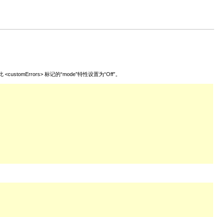
omErrors> 标记的“mode”特性设置为“Off”。