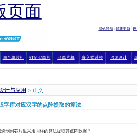
版页面
网站导航
|
最新更新
|
设
国产单片机
STM32单片
51单片机
嵌入式系统
PCB设计
机编程
设计与应用
> 正文
汉字库对应汉字的点阵提取的算法
6直接烧制到芯片里采用同样的算法提取其点阵数据？