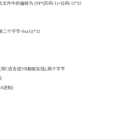
中的偏移为 (94*(区码-1)+位码-1)*32
二个字节-0xa1))*32
用C语言或VB都能实现),两个字节
后
16进制)