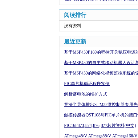
阅读排行
没有资料
最近更新
基于MSP430F169的程控开关稳压电源
基于MSP430的自主式移动机器人设计
基于MSP430的网络化视频监控系统的
PIC单片机循环程序实例
解析蓄电池的维护方式
意法半导体推出STM32微控制器专用
触摸传感器QST108与PIC单片机的接
PIC16F873,874,876,877芯片资料(中文)
ATmega48/V ATmega88/V ATmega168/V