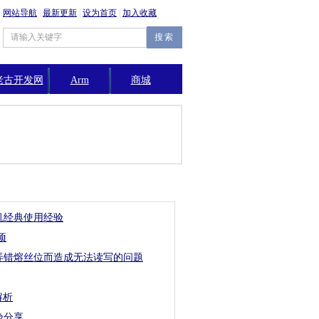
网站导航
|
最新更新
|
设为首页
|
加入收藏
老古开发网
Arm
商城
公告
机经典使用经验
项
弄错熔丝位而造成无法读写的问题
解析
验分享