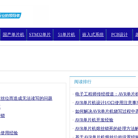
国产单片机
STM32单片
51单片机
嵌入式系统
PCB设计
机编程
阅读排行
·
电子工程师传经授道：AVR单片
熔丝位而造成无法读写的问题
·
AVR单片机设计I/O口使用注意事
享
·
如何解决AVR单片机烧写过程中
解锁
·
AVR单片机开发经验
·
AVR单片机熔丝锁死的处理方法
典使用经验
·
基于AVR单片机熔丝位的设置经