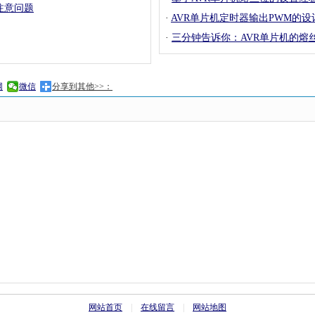
注意问题
·
AVR单片机定时器输出PWM的
·
三分钟告诉你：AVR单片机的熔
网
微信
分享到其他>>：
网站首页
|
在线留言
|
网站地图