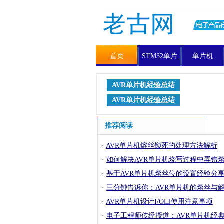
首页
STM32单片
单片机
机
AVR单片机经验总结
AVR单片机经验总结
推荐阅读
·
AVR单片机熔丝锁死的处理方法解析
·
如何解决AVR单片机烧写过程中弄错
·
基于AVR单片机熔丝位的设置经验分
·
三分钟告诉你：AVR单片机的熔丝与
·
AVR单片机设计I/O口使用注意事项
·
电子工程师传经授道：AVR单片机经