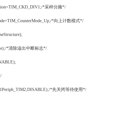
ivision=TIM_CKD_DIV1;/*采样分频*/
erMode=TIM_CounterMode_Up;/*向上计数模式*/
Structure);
pdate);/*清除溢出中断标志*/
ENABLE);
/
PB1Periph_TIM2,DISABLE);/*先关闭等待使用*/