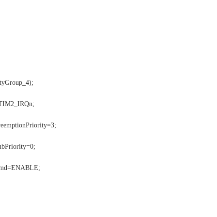
tyGroup_4);
=TIM2_IRQn;
emptionPriority=3;
bPriority=0;
lCmd=ENABLE;