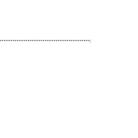
******************************************/