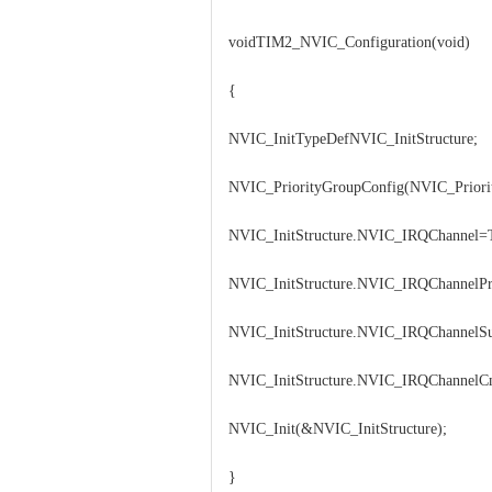
voidTIM2_NVIC_Configuration(void)
{
NVIC_InitTypeDefNVIC_InitStructure;
NVIC_PriorityGroupConfig(NVIC_Priori
NVIC_InitStructure.NVIC_IRQChannel
NVIC_InitStructure.NVIC_IRQChannelPre
NVIC_InitStructure.NVIC_IRQChannelSu
NVIC_InitStructure.NVIC_IRQChanne
NVIC_Init(&NVIC_InitStructure);
}