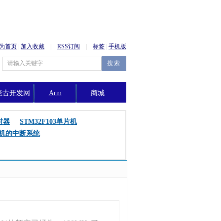
为首页
|
加入收藏
|
RSS订阅
|
标签
|
手机版
老古开发网
Arm
商城
公告
时器
STM32F103单片机
片机的中断系统