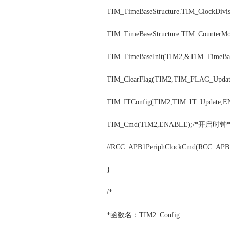
TIM_TimeBaseStructure.TIM_ClockD
TIM_TimeBaseStructure.TIM_Count
TIM_TimeBaseInit(TIM2,&TIM_TimeBase
TIM_ClearFlag(TIM2,TIM_FLAG_U
TIM_ITConfig(TIM2,TIM_IT_Update,
TIM_Cmd(TIM2,ENABLE);/*开启时钟*
//RCC_APB1PeriphClockCmd(RCC_A
}
/*
*函数名：TIM2_Config