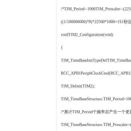
/*TIM_Period--1000TIM_Prescaler--
((1/180000000)*8)*22500*1000=1S1
voidTIM2_Configuration(void)
{
TIM_TimeBaseInitTypeDefTIM_TimeBase
RCC_APB1PeriphClockCmd(RCC_APB1
TIM_DeInit(TIM2);
TIM_TimeBaseStructure.TIM_Pe
/*累计TIM_Period个频率后产生一个
TIM_TimeBaseStructure.TIM_Prescal