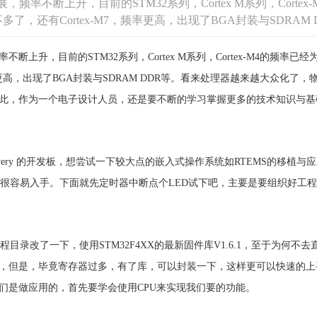
率不断上升，目前的STM32系列，Cortex M系列，Cortex-
多了，还有Cortex-M7，频率更高，出现了BGA封装与SDRAM
升，目前的STM32系列，Cortex M系列，Cortex-M4的频率已经为
频率更高，出现了BGA封装与SDRAM DDR等。看来处理器越来越大众化
此，作为一个电子设计人员，还是要不断的学习掌握更多的技术知识与基
scovery 的开发板，想尝试一下较大点的嵌入式操作系统如RTEMS的移植与应用
9其实很容易入手。下面就先定时器中断点个LED试下吧，主要是要组织好工
的工程目录改了一下，使用STM32F4XX的最新固件库V1.6.1，至于为何
，但是，毕竟寄存器过多，有了库，可以封装一下，这样更可以快速的上
们是做应用的，首先要学会使用CPU来实现我们要的功能。