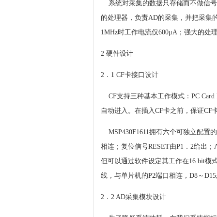
系统对采集的数据只存储而不做信号处理
的处理器，负责AD的采集，并把采集
1MHz时工作电流仅600μA；强大的
2 硬件设计
2．1 CF卡接口设计
CF支持三种基本工作模式：PC Card M
自动进入。在插入CF卡之前，保证CF卡
MSP430F1611拥有六个可独立配置的
相连；复位信号RESET由P1．2给出；
但可以通过软件设定其工作在16 bit模式
线，与单片机的P2端口相连，D8～D1
2．2 AD采集模块设计