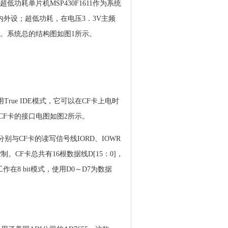
耗单片机MSP430F1611作为系统
外设；超低功耗，在电压3．3V主频
需求。系统总的结构图如图1所示。
用True IDE模式，它可以在CF卡上电时
与CF卡的接口电图如图2所示。
脚分别与CF卡的读写信号线IORD、IOWR
。CF卡总共有16根数据线D[15：0]，
作在8 bit模式，使用D0～D7为数据