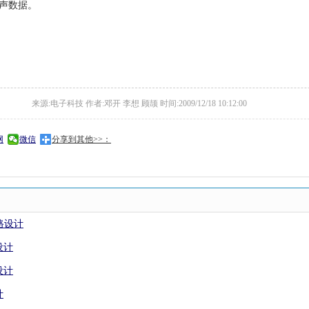
声数据。
来源:电子科技 作者:邓开 李想 顾颉 时间:2009/12/18 10:12:00
网
微信
分享到其他>>：
路设计
设计
设计
计