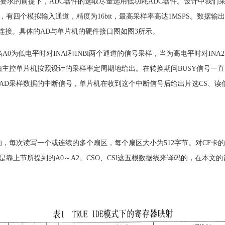
的前提下，ADC器件的选取尽量选用低功耗ADC器件。设计中我们采用了
6mW，有四个模拟输入通道，精度为16bit，最高采样率高达1MSPS。数
连接。具体的AD与单片机的硬件接口图如图3所示。
0为低电平时对INAl和INBl两个通道的信号采样，当为高电平时对INA2
号由主控单片机按照设计的采样率定周期地给出。在转换期问BUSY信号一直
D采样数据的中断信号，单片机在收到这个中断信号后给出片选CS、读信号
为单位的，每次读写一个或连续的多个扇区，每个扇区大小为512字节。对CF
上节所提到的A0～A2、CSO、CSl这五根数据线来译码的，在本文的设计