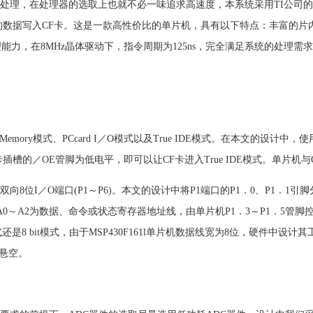
，在处理器的选取上也就不必一味追求高速度，本系统采用TI公司的超低功
的数据写入CF卡。这是一款高性价比的单片机，具有以下特点：丰富的片内
处理能力，在8MHz晶体驱动下，指令周期为125ns，完全满足系统的处理
emory模式、PCcard I／O模式以及True IDE模式。在本文的设计中，使
插槽的／OE管脚为低电平，即可以让CF卡进入True IDE模式。单片机
双向8位I／O端口(P1～P6)。本文的设计中将P1端口的P1．0、P1．1引
A0～A2为数据、命令或状态寄存器地址线，由单片机P1．3～P1．5管脚控制
还是8 bit模式，由于MSP430F161l单片机数据线宽为8位，硬件中设计其工
5悬空。