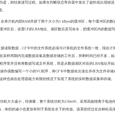
为是，则结束读写过程。如果在判断状态寄存器中发生了超时或出现错误
图。
单片机内部RAM开辟了两个大小为1 kByte的缓冲区，每个缓冲区的数
缓冲区后，设置CF的LBA地址、扇区数目及写命令，把缓冲区内的数据写
读取数据，CF卡中的文件系统必须与计算机的文件系统一致，现在计算机的文件
在采样周期内完成数据采集及数据存储的工作后，所剩时间已经不多，如
程序里并没有将数据写成文件系统，而是从数据扇区对应的LBA地址开
盘操作函数编写一个小的VC程序，将CF卡中数据依次读出并存为文件存
这样也就在处理器能力有限的情况下实现了系统的实时数据采集和存储。
耗大大减小，经测量，整个系统功耗为150mW。采用高能锂离子电池
封罐内，体积的减小也更加有利于系统在水下的布放。该系统经过在吉林松