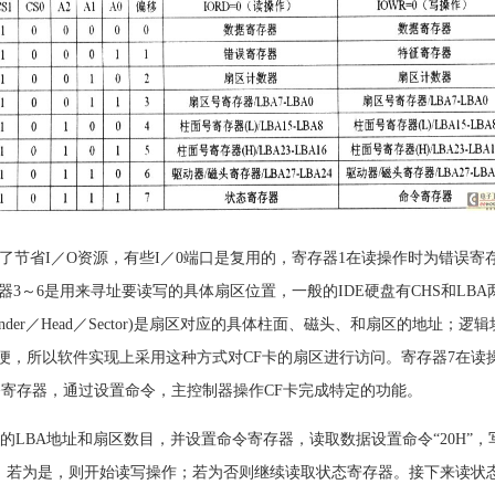
了节省I／O资源，有些I／0端口是复用的，寄存器1在读操作时为错误寄
～6是用来寻址要读写的具体扇区位置，一般的IDE硬盘有CHS和LBA两种
er／Head／Sector)是扇区对应的具体柱面、磁头、和扇区的地址；逻辑块寻址方
，比较方便，所以软件实现上采用这种方式对CF卡的扇区进行访问。寄存器7
令寄存器，通过设置命令，主控制器操作CF卡完成特定的功能。
BA地址和扇区数目，并设置命令寄存器，读取数据设置命令“20H”，写
”。若为是，则开始读写操作；若为否则继续读取状态寄存器。接下来读状态寄