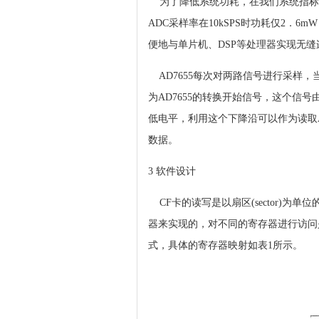
为了降低系统功耗，在我们系统指标要求
ADC采样率在10kSPS时功耗仅2．
便地与单片机、DSP等处理器实现无缝
AD7655每次对两路信号进行采样，当A
为AD7655的转换开始信号，这个信
低电平，利用这个下降沿可以作为读取A
数据。
3 软件设计
CF卡的读写是以扇区(sector)
器来实现的，对不同的寄存器进行访问是靠
式，具体的寄存器映射如表1所示。