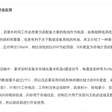
开发应用
，若要长时间工作必然要为其配备大量的电池作为电源，如果能降低系统
体积和重量，也更有利于水下数据采集系统的布放。本文介绍了一种基于微功耗
总功率仅150mW。相比传统的以DSP为处理器、IDE硬盘为存储介质
验中，要求实时采集并存储矢量水听器4通道信号，每通道采样率为10k
数据量不超过2个G，所以没必要采用功耗和体积都比较大的IDE硬盘，采
lash，兼容3．3V和5V工作电压，工作时没有运动部件，其体积小、耗电量小
片和闪存模块组成，闪存用于存储信息，控制芯片用于实现与主机的连接及数据
兼容，所以很容易进行开发使用。