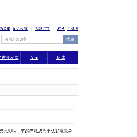
为首页
|
加入收藏
|
RSS订阅
|
标签
|
手机版
老古开发网
Arm
商城
公告
受此影响，节能降耗成为平板彩电竞争