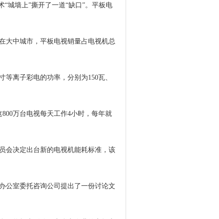
“城墙上”撕开了一道“缺口”。平板电
在大中城市，平板电视销量占电视机总
寸等离子彩电的功率，分别为150瓦、
00万台电视每天工作4小时，每年就
员会决定出台新的电视机能耗标准，该
办公室委托咨询公司提出了一份讨论文