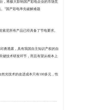
台，将极大影响国产彩电企业的市场竞
。”国产彩电率先破解难题
目前索尼所有产品已经具备了节电要求。
授邱勇透露，具有我国自主知识产权的自
的关键技术研发环节，而且有望从根本上
然光技术的改进成本只有100多元，性