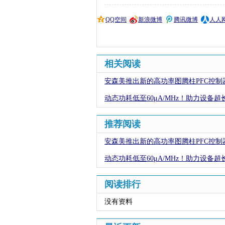
QQ空间
新浪微博
腾讯微博
人人
相关阅读
安森美推出新的高功率图腾柱PFC控
动态功耗低至60μA/MHz！助力设备
推荐阅读
安森美推出新的高功率图腾柱PFC控
动态功耗低至60μA/MHz！助力设备
阅读排行
没有资料