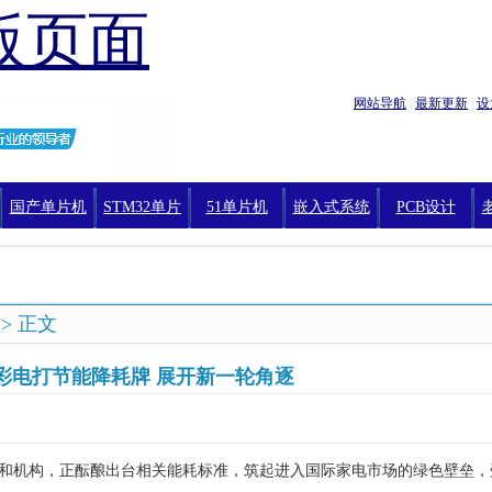
版页面
网站导航
|
最新更新
|
设
国产单片机
STM32单片
51单片机
嵌入式系统
PCB设计
机编程
> 正文
彩电打节能降耗牌 展开新一轮角逐
机构，正酝酿出台相关能耗标准，筑起进入国际家电市场的绿色壁垒，