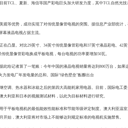
前TCL、夏新、海信等国产彩电巨头加大研发力度，其中TCL自然光技术
观等优势，成功实现了对传统显像管电视的突围。据信息产业部统计，
大屏幕液晶电视占据主流。
显。对比29英寸、34英寸传统显像管彩电和37英寸液晶彩电、42英
，如果传统显像管彩电换成平板电视，每台电视的功率要增加50瓦。
给记者算了一笔账：今年中国的液晶电视销量将达到800万台，如果这8
型火力发电厂年发电量的总和。国际“绿色壁垒”酝酿出台
空调、热水器和冰箱之后的第四大高能耗家用电器。目前，国际电工委
澳大利亚和日本的视频测试材料，以此为目标材料进行研究。
于平板电视机的最低能效性能标准和节能等级评定制度。澳大利亚温室
0月开始，澳大利亚将对市场上不能够达到规定标准的电视机实施禁售。