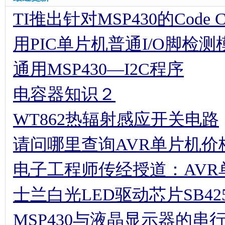
TI推出针对MSP430的Code Comp
用PIC单片机普通I/O脚检
通用MSP430—I2C程序
电容器知识２
WT862热辐射感应开关电路
请问哪里查询AVR单片机价
电子工程师传经授道：AV
士兰白光LED驱动芯片SB42
MSP430与液晶显示器的串