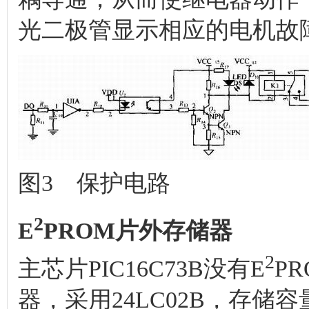
光二极管显示相应的电机故
图3 保护电路
2
E
PROM片外存储器
2
主芯片PIC16C73B没有E
P
器，采用24LC02B，存储