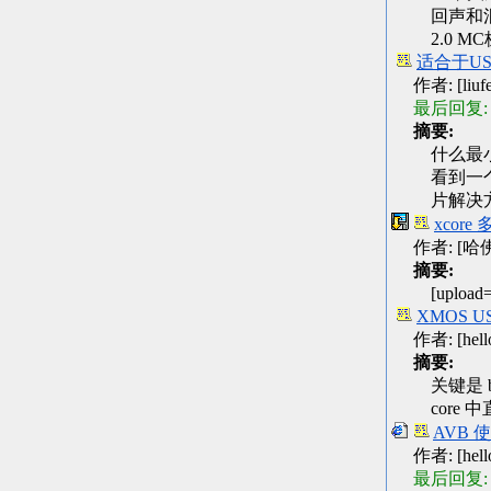
回声和
2.0 M
适合于U
作者: [liufen
最后回复:
摘要:
什么最
看到一个
片解决
xcor
作者: [哈佛] 
摘要:
[upload
XMOS US
作者: [hellop
摘要:
关键是 bu
core
AVB
作者: [hellop
最后回复: