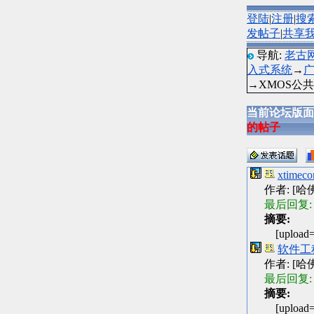
登陆
|
注册
|
搜
发帖子
|
共享
导航:
老古
入式系统
→
→XMOS公共
当前论坛版面
的帖子
xtime
作者: [哈佛] 
最后回复:
摘要:
[uploa
软件工
作者: [哈佛] 
最后回复:
摘要:
[uploa