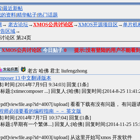
索
|
最近新帖
我的资料
|
精华帖子
|
热门话题
网
→
老古论坛
→
XMOS公共讨论区
→
XMOS开源项目区
→
单片机
广告区域
→
讨论区 第24页
:
XMOS公共讨论区
今日贴子
0
提示:没有登陆的用户不能看
老古 哈佛 君主 liufengzhong
composer 13 中文翻译版本
时间:[2014年7月9日 9:34:03]
回复:[1条]
标题:[xtimecomposer ...] 回复人:[哈佛] 回复时间:[2014-8-25 11:41:
d=pdf]viewfile.asp?id=4007[/upload] 看看下载有没有问题， 有
程师必须要看的编程指南 －－ 英文版
时间:[2014年7月7日 10:37:04]
回复:[1条]
标题:[早期有一个繁体...] 回复人:[哈佛] 回复时间:[2014-11-25 15:18
d=pdf]viewfile.asp?id=4003[/upload] 从这里开始写xmos 开发软件