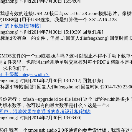
gzhong] 时间:[2014年7月30日 15:54:04]
， 我想有效的连接USB 2.0接口与xs1-a16-128 xcore模拟芯片。像模拟S
USB端口用于USB连接。我是打算做一个 XS1-A16 -128
文件的下载链接[转帖]
gzhong] 时间:[2014年7月30日 15:10:39]
回复:[1条]
标题:[没有单一的文件，但是...] 回复人:[liufengzhong] 回复时间:[20
MOS文件的一个zip或者git库吗？这可以阻止不得不手动下载每
到文件夹里。也能阻止经常地单独交互核对每个PDF文档版本是
。求求你们了。
sh 升级版-integer width？
gzhong] 时间:[2014年7月30日 13:17:12]
回复:[1条]
标题:[[转帖]回答] 回复人:[liufengzhong] 回复时间:[2014-7-30 23:00
行： xflash --upgrade id xe-file [size] 这个"id"的width是
为版本数字，你可以有的最大数字是什么？这是一个3
回声，混响效果在多通道的参考设计板[转帖]
gzhong] 时间:[2014年7月30日 13:03:00]
家好 我有一个xmos usb audio 2.0多通道的参考设计板，我想