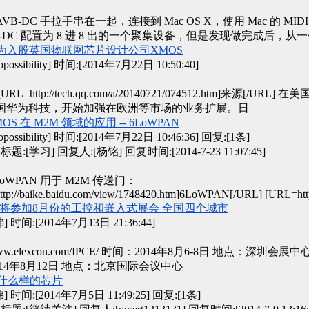
个 AVB-DC 手拉手串在一起，连接到 Mac OS X，使用 Mac 的 MID
B-DC 配置为 8 进 8 出的一个聚集设备，但是发现做完成后，从一个
 华为入股英国物联网芯片设计公司XMOS
ossibility] 时间:[2014年7月22日 10:50:40]
4][URL=http://tech.qq.com/a/20140721/074512.htm]来源[/UR
国华为科技，开始加强在欧洲等市场的业务扩展。日
MOS 在 M2M 领域的应用 -- 6LoWPAN
ossibility] 时间:[2014年7月22日 10:46:36]
回复:[1条]
标题:[学习] 回复人:[杨铭] 回复时间:[2014-7-23 11:07:45]
LoWPAN 用于 M2M 传送门：
tp://baike.baidu.com/view/1748420.htm]6LoWPAN[/URL] [URL=htt
S 将参加8月份的工控和嵌入式展会 全国四个城市
时间:[2014年7月13日 21:36:44]
//www.elexcon.com/IPCE/ 时间：2014年8月6-8日 地点：深圳会展
014年8月12日 地点：北京国际会议中心
是什么样的芯片
时间:[2014年7月5日 11:49:25]
回复:[1条]