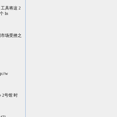
I 工具将这 2
 In
L] 在美国市场受挫之
p://w
中心 2号馆 时