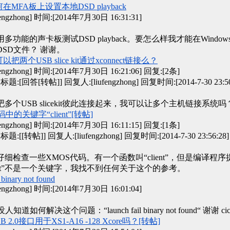
在MFA板上设置本地DSD playback
gzhong] 时间:[2014年7月30日 16:31:31]
多功能的声卡板测试DSD playback。要怎么样我才能在Window
DSD文件？ 谢谢。
以把两个USB slice kit通过xconnect链接么？
gzhong] 时间:[2014年7月30日 16:21:06]
回复:[2条]
标题:[回答[转帖]] 回复人:[liufengzhong] 回复时间:[2014-7-30 23:50
多个USB slicekit彼此连接起来，我可以让多个主机链接系统吗
中的关键字“client”[转帖]
gzhong] 时间:[2014年7月30日 16:11:15]
回复:[1条]
标题:[[转帖]] 回复人:[liufengzhong] 回复时间:[2014-7-30 23:56:28]
细检查一些XMOS代码。有一个函数叫“client”，但是编译程序
ient”不是一个关键字，我找不到任何关于这个的参考。
l binary not found
gzhong] 时间:[2014年7月30日 16:01:04]
人知道如何解决这个问题：“launch fail binary not found“ 谢谢 cic
 2.0接口用于XS1-A16 -128 Xcore吗？[转帖]