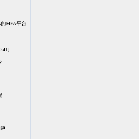
s的MFA平台
:41]
？
提
ga