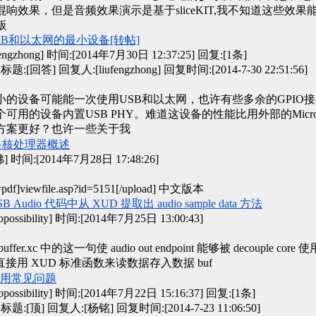
混响效果，但是音频效果演示是基于sliceKIT,我不知道这些效果
C板
SB和以太网的最小设备[转帖]
gzhong] 时间:[2014年7月30日 12:37:25]
回复:[1条]
标题:[回答] 回复人:[liufengzhong] 回复时间:[2014-7-30 22:51:56]
小的设备可能能一次使用USB和以太网，也许有些多余的GPIO
可用的设备内置USB PHY。难道这设备的性能比用外部的Microch
方案更好？也许一些关于我
e 多核处理器概述
时间:[2014年7月28日 17:48:26]
=pdf]viewfile.asp?id=5151[/upload] 中文版本
B Audio 代码中从 XUD 提取出 audio sample data 方法
ossibility] 时间:[2014年7月25日 13:00:43]
ffer.xc 中的这一句使 audio out endpoint 能够被 decouple core 使
 中直接用 XUD 标准函数来读数据存入数据 buf
 使用常见问题
ossibility] 时间:[2014年7月22日 15:16:37]
回复:[1条]
标题:[顶] 回复人:[杨铭] 回复时间:[2014-7-23 11:06:50]